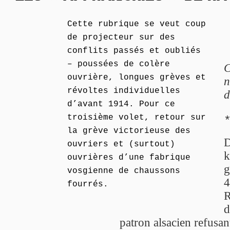
Cette rubrique se veut coup
de projecteur sur des
conflits passés et oubliés
– poussées de colère
C
ouvrière, longues grèves et
n
révoltes individuelles
d
d’avant 1914. Pour ce
troisième volet, retour sur
la grève victorieuse des
D
ouvriers et (surtout)
k
ouvrières d’une fabrique
g
vosgienne de chaussons
4
fourrés.
R
d
patron alsacien refusan