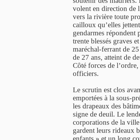
soutenir des madriers. P
volent en direction de 
vers la rivière toute p
cailloux qu’elles jetten
gendarmes répondent pa
trente blessés graves e
maréchal-ferrant de 25
de 27 ans, atteint de de
Côté forces de l’ordre
officiers.
Le scrutin est clos avan
emportées à la sous-pré
les drapeaux des bâtimen
signe de deuil. Le lend
corporations de la vill
gardent leurs rideaux 
enfants » et un long c