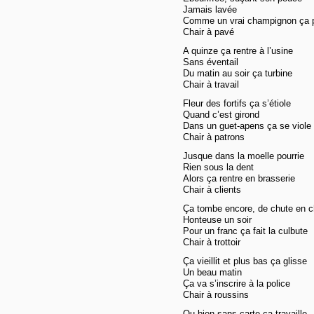
Jamais lavée
Comme un vrai champignon ça 
Chair à pavé
A quinze ça rentre à l’usine
Sans éventail
Du matin au soir ça turbine
Chair à travail
Fleur des fortifs ça s’étiole
Quand c’est girond
Dans un guet-apens ça se viole
Chair à patrons
Jusque dans la moelle pourrie
Rien sous la dent
Alors ça rentre en brasserie
Chair à clients
Ça tombe encore, de chute en c
Honteuse un soir
Pour un franc ça fait la culbute
Chair à trottoir
Ça vieillit et plus bas ça glisse
Un beau matin
Ça va s’inscrire à la police
Chair à roussins
Ou bien sans carte ça travaille