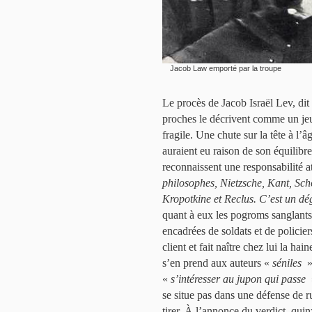
Jacob Law emporté par la troupe
Le procès de Jacob Israël Lev, di
proches le décrivent comme un je
fragile. Une chute sur la tête à l
auraient eu raison de son équilibre
reconnaissent une responsabilité a
philosophes, Nietzsche, Kant, Sch
Kropotkine et Reclus. C’est un dég
quant à eux les pogroms sanglants
encadrées de soldats et de policiers
client et fait naître chez lui la ha
s’en prend aux auteurs «
séniles
»
«
s’intéresser au jupon qui passe
se situe pas dans une défense de ru
tirer. À l’annonce du verdict, quinz