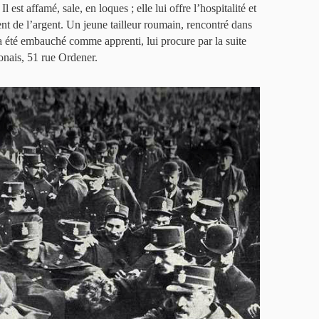
est affamé, sale, en loques ; elle lui offre l’hospitalité et
ent de l’argent. Un jeune tailleur roumain, rencontré dans
l a été embauché comme apprenti, lui procure par la suite
onais, 51 rue Ordener.