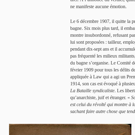
ne manifeste aucune émotion.
Le 6 décembre 1907, il quitte la 
bagne. Six mois plus tard, il emba
montre insubordonné, refusant par 
lui sont proposées : tailleur, empl
pendant dix-sept ans et il accumule
pas fréquenté les milieux militants,
du bagne s’organise. Le Comité de
février 1909 pour tous les délits 
appliquée à Law qui a agi un Prem
1914, son cas est évoqué à plusieu
La Bataille syndicaliste
. Les libe
qu’anarchiste, juif et étranger. «
So
est celui du révolté qui montre à 
sachant faire autre chose que tendr