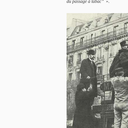
du passage à tabac’’
».