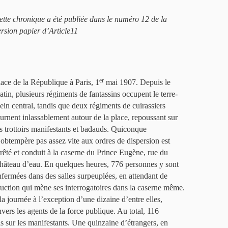
ette chronique a été publiée dans le numéro 12 de la
ersion papier d’Article11
er
lace de la République à Paris, 1
mai 1907. Depuis le
atin, plusieurs régiments de fantassins occupent le terre-
lein central, tandis que deux régiments de cuirassiers
ournent inlassablement autour de la place, repoussant sur
es trottoirs manifestants et badauds. Quiconque
’obtempère pas assez vite aux ordres de dispersion est
rrêté et conduit à la caserne du Prince Eugène, rue du
hâteau d’eau. En quelques heures, 776 personnes y sont
nfermées dans des salles surpeuplées, en attendant de
ruction qui mène ses interrogatoires dans la caserne même.
a journée à l’exception d’une dizaine d’entre elles,
vers les agents de la force publique. Au total, 116
is sur les manifestants. Une quinzaine d’étrangers, en