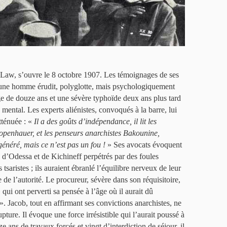
t Law, s’ouvre le 8 octobre 1907. Les témoignages de ses
une homme érudit, polyglotte, mais psychologiquement
’âge de douze ans et une sévère typhoïde deux ans plus tard
 mental. Les experts aliénistes, convoqués à la barre, lui
tténuée : «
Il a des goûts d’indépendance, il lit les
openhauer, et les penseurs anarchistes Bakounine,
énéré, mais ce n’est pas un fou !
» Ses avocats évoquent
 d’Odessa et de Kichineff perpétrés par des foules
 tsaristes ; ils auraient ébranlé l’équilibre nerveux de leur
ine de l’autorité. Le procureur, sévère dans son réquisitoire,
 qui ont perverti sa pensée à l’âge où il aurait dû
». Jacob, tout en affirmant ses convictions anarchistes, ne
pture. Il évoque une force irrésistible qui l’aurait poussé à
e ans de travaux forcés et vingt d’interdiction de séjour, il