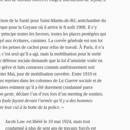
prison de la Santé pour Saint-Martin-de-Ré, antichambre du
rque pour la Guyane où il arrive le 8 août 1908. Il s’y
principe toutes les faveurs, toutes les places protégées qui
oyé aux écritures, cuisinier. La corvée générale est son lot
 les peines de cachot pour refus de travail. À Paris, il n’a
 c’est seul qu’il a agi, mais la mobilisation pour le sortir
 défense sociale demande que la loi d’amnistie votée en
de grève et faits connexes commis antérieurement soit
ier Mai, jour de mobilisation ouvrière. Entre 1910 et
rs reprises dans les colonnes de
La Guerre sociale
et de
rtaires estiment qu’il a été durement condamné parce
n geste,
déclare l’un d’eux lors d’un meeting de soutien,
la foule fuyant devant l’armée qu’il y a des hommes
e leur cul à la botte de la police.
»
Jacob Law est libéré le 10 mai 1924, mais tout
condamné à plus de sept ans de travaux forcés est