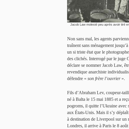
Jacob Law molesté peu après avoir tiré en 
Non sans mal, les agents parviennen
traînent sans ménagement jusqu’à la
un si triste état que le photographe 
des clichés. Interrogé par le juge 
déclare se nommer Jacob Law, être 
revendique anarchiste individualist
défendre «
son frère l’ouvrier
».
Fils d’Abraham Lev, coupeur-tail
né à Balta le 15 mai 1885 et a reç
pogroms, il quitte l’Ukraine avec 
aux États-Unis. Mais il s’y déplaît
à destination de Liverpool sur un n
Londres, il arrive à Paris le 8 aoû