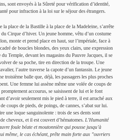
ns, sont envoyés à la Sûreté pour vérification d’identité,
anté pour infraction à la loi sur le séjour des étrangers.
 la place de la Bastille à la place de la Madeleine, s’arrête
r du Cirque d’hiver. Un jeune homme, vêtu d’un costume
elon, monte et prend place en haut, sur l’impériale, face à
ncadré de boucles blondes, des yeux clairs, une expression
ue du Temple, devant les magasins du Pauvre Jacques, il se
volver de sa poche, tire en direction de la troupe. Une
avalier, l’autre traverse la capote d’un fantassin. Le jeune
e troisième balle que, déjà, les passagers les plus proches
frappent. Une femme lui assène même une volée de coups de
 promptement accourus, se saisissent de lui et le font
t d’avoir seulement mis le pied à terre, il est arraché aux
e de coups de pieds, de poings, de cannes, s’abat sur lui.
ire une loque sanguinolente : trois de ses dents sont
s de cheveux, et il est couvert d’hématomes.
L’Humanité
auvre foule béate et moutonnière qui pousse jusqu’à
 qui même, le cas échéant, prête main forte aux ’’ouvriers