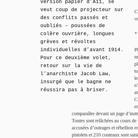
version papier d’A11, se
veut coup de projecteur sur
C
des conflits passés et
v
oubliés – poussées de
colère ouvrière, longues
*
grèves et révoltes
individuelles d’avant 1914.
P
m
Pour ce deuxième volet,
p
retour sur la vie de
t
l’anarchiste Jacob Law,
l
insurgé que le bagne ne
n
réussira pas à briser.
a
C
e
comparaître devant un juge d’inst
Toutes sont relâchées au cours de l
accusées d’outrages et rébellion en
pistolets et 210 couteaux sont sais