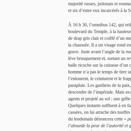
majorité russes, polonais et roumai
et six d’entre eux incarcérés à la S
À 16 h 30, l’omnibus 142, qui relie
boulevard du Temple, à la hauteu
de drap gris clair et coiffé d’un m
la chaussée. Il a un visage rond e
grave. Juste avant l’angle de la r
lève brusquement et, sortant un re
balle ricoche sur la cuirasse d’un c
homme n’a pas le temps de tirer un
l’entourent, le ceinturent et le 
parapluie. Les gardiens de la paix,
descendre de l’impériale. Mais avan
agents et projeté au sol ; une grêl
Quelques instants suffisent à en fa
cassées, on lui arrache des touffe
du lendemain dénoncera cette «
p
l’absurde la peur de l’autorité et