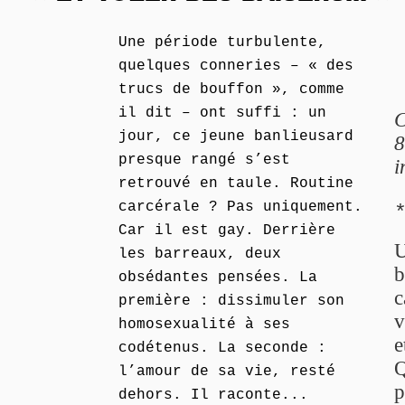
Une période turbulente,
quelques conneries – « des
trucs de bouffon », comme
il dit – ont suffi : un
C
jour, ce jeune banlieusard
8
presque rangé s’est
i
retrouvé en taule. Routine
carcérale ? Pas uniquement.
Car il est gay. Derrière
U
les barreaux, deux
b
obsédantes pensées. La
c
première : dissimuler son
v
homosexualité à ses
e
codétenus. La seconde :
Q
l’amour de sa vie, resté
p
dehors. Il raconte...