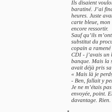
Ils disaient voul
baratiné. J’ai fi
heures. Juste avan
carte bleue, mon 
encore ressortir.
Sauf qu’ils m’ont
substitut du proc
copain a ramené 
CDI - j’avais un
banque. Mais la su
avait déjà pris sa 
« Mais là je per
- Ben, fallait y p
Je ne m’étais pas
envoyée, point. 
davantage. Rien.