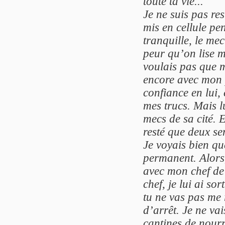
toute ta vie...
Je ne suis pas re
mis en cellule p
tranquille, le me
peur qu’on lise mo
voulais pas que 
encore avec mon 
confiance en lui, 
mes trucs. Mais l
mecs de sa cité. 
resté que deux se
Je voyais bien qu
permanent. Alors,
avec mon chef de 
chef, je lui ai sor
tu ne vas pas me 
d’arrêt. Je ne va
cantines de nourr