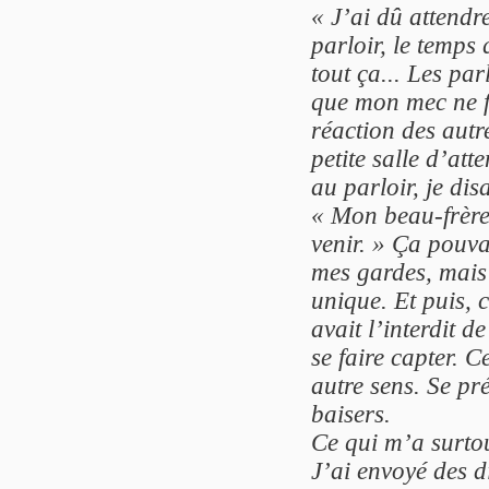
« J’ai dû attendr
parloir, le temps
tout ça... Les pa
que mon mec ne fa
réaction des autr
petite salle d’att
au parloir, je dis
« Mon beau-frère
venir. » Ça pouvai
mes gardes, mais 
unique. Et puis, 
avait l’interdit de
se faire capter. C
autre sens. Se pré
baisers.
Ce qui m’a surtout
J’ai envoyé des di