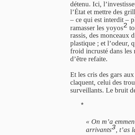
détenu. Ici, l’investis
l’État et mettre des gri
– ce qui est interdit –
2
ramasser les yoyos
to
rassis, des monceaux d
plastique ; et l’odeur, q
froid incrusté dans les
d’être refaite.
Et les cris des gars aux
claquent, celui des tro
surveillants. Le bruit d
*
« On m’a emmené 
3
arrivants
, t’as 