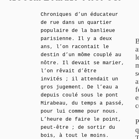
Chroniques d’un éducateur
de rue dans un quartier
populaire de la banlieue
parisienne. Il y a deux
B
ans, l’on racontait le
a
destin d’un môme couplé au
l
nôtre. Il devait se marier,
m
l’on rêvait d’être
s
invités ; il attendait un
a
gros jugement. De l’eau a
f
depuis coulé sous le pont
e
Mirabeau, du temps a passé,
c
pour lui comme pour nous.
L’heure de faire le point,
P
peut-être ; de sortir du
q
bois, à tout le moins.
T