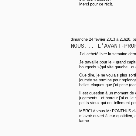
Merci pour ce récit.
dimanche 24 février 2013 à 21h28, p
NOUS... L’AVANT-PRO
J’ai acheté livre la semaine dern
Je travaille pour le « grand capi
bourgeois »(qui vite gauche...
Que dire, je ne voulais plus sor
journée se termine pour replong
belles claques que j’ai prise (d
Il est question à un moment de 
jugements...et horreur j’ai eu l
petits vieux qui ont tellement pe
MERCI à vous Mr PONTHUS d’avo
m’avoir ouvert à leur quotidien, 
larme...