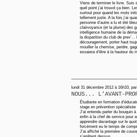
Viens de terminer le livre. Suis 
quel point j’ai trouvé ça bien. L
surtout pour quand les mots init
tellement juste. A la fois j’ai
personne d’autre a lu et été bleuf
clairvoyance (et la plume) des gar
intelligence humaine de la déma
la disparition du club de prev’..
découragement, porter haut touj
mouiller la chemise, perdre, ga
essaiera d’être à la hauteur du
lundi 31 décembre 2012 à 16h33, par
NOUS... L’AVANT-PRO
Étudiante en formation d’éducatr
stage en prévention spécialisée
J’ai entendu parler du bouquin à 
enfin à la chef de service pour ac
apprendre davantage sur le quot
forcément eu le temps de compr
J’ai affiché la première de couv
s’arrêtent dessus.