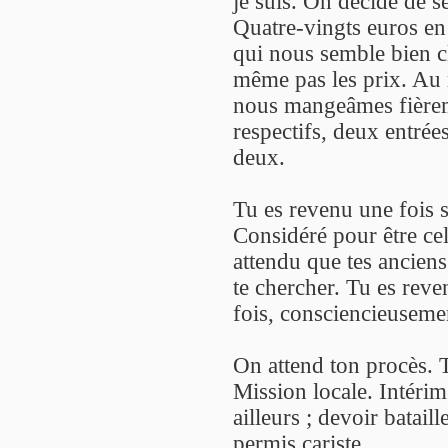
je suis. On décide de s
Quatre-vingts euros en
qui nous semble bien c
même pas les prix. Au 
nous mangeâmes fière
respectifs, deux entrée
deux.
Tu es revenu une fois su
Considéré pour être cel
attendu que tes anciens
te chercher. Tu es reve
fois, consciencieusem
On attend ton procès. T
Mission locale. Intérim
ailleurs ; devoir batai
permis cariste.