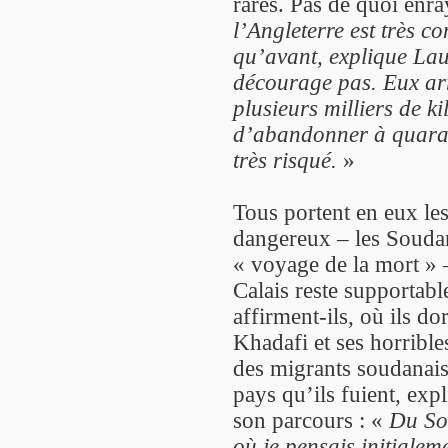
rares. Pas de quoi enra
l’Angleterre est très c
qu’avant, explique Lau
décourage pas. Eux ar
plusieurs milliers de k
d’abandonner à quarant
très risqué.
»
Tous portent en eux les
dangereux – les Soudan
« voyage de la mort » 
Calais reste supportabl
affirment-ils, où ils d
Khadafi et ses horrible
des migrants soudanais 
pays qu’ils fuient, exp
son parcours : «
Du Sou
où je pensais initialeme