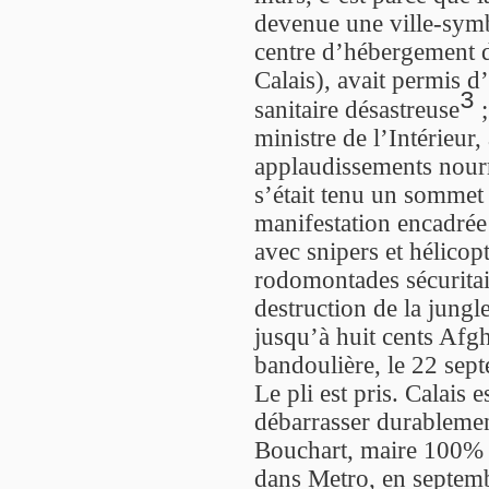
devenue une ville-symb
centre d’hébergement d
Calais), avait permis d
3
sanitaire désastreuse
;
ministre de l’Intérieur,
applaudissements nourri
s’était tenu un sommet
manifestation encadrée
avec snipers et hélicopt
rodomontades sécuritair
destruction de la jungl
jusqu’à huit cents Afg
bandoulière, le 22 sep
Le pli est pris. Calais e
débarrasser durablemen
Bouchart, maire 100% U
dans Metro, en septem