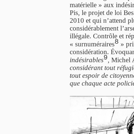
matérielle » aux indési
Pis, le projet de loi B
2010 et qui n’attend pl
considérablement l’arse
illégale. Contrôle et r
8
« surnuméraires
» pri
considération. Évoquan
9
indésirables
, Michel 
considérant tout réfugi
tout espoir de citoyenne
que chaque acte policie