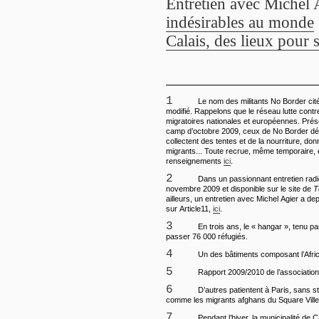
Entretien avec Michel 
indésirables au monde
Calais, des lieux pour
1
Le nom des militants No Border cités
modifié. Rappelons que le réseau lutte contre
migratoires nationales et européennes. Prés
camp d’octobre 2009, ceux de No Border déf
collectent des tentes et de la nourriture, d
migrants... Toute recrue, même temporaire, 
renseignements
ici
.
2
Dans un passionnant entretien radi
novembre 2009 et disponible sur le site de
T
ailleurs, un entretien avec Michel Agier a dep
sur Article11,
ici
.
3
En trois ans, le « hangar », tenu p
passer 76 000 réfugiés.
4
Un des bâtiments composant l’Afri
5
Rapport 2009/2010 de l’association
6
D’autres patientent à Paris, sans st
comme les migrants afghans du Square Ville
7
Pendant l’hiver, la municipalité de C