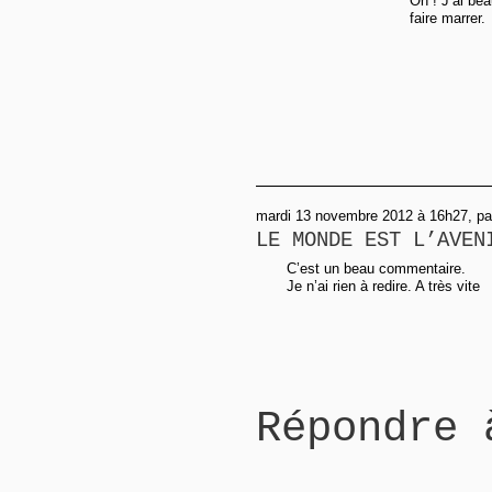
Oh ! J’ai be
faire marrer.
mardi 13 novembre 2012 à 16h27, p
LE MONDE EST L’AVEN
C’est un beau commentaire.
Je n’ai rien à redire. A très vite
logiciel
album
Répondre 
photo
pour
créer
son