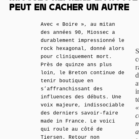
PEUT EN CACHER UN AUTRE
Avec « Boire », au mitan
des années 90, Miossec a
durablement impressionné le
rock hexagonal, donné alors
S
pour cliniquement mort.
c
Près de quinze ans plus
r
loin, le Breton continue de
d
tenir boutique en
a
s’affranchissant des
i
influences des débuts. Une
t
voix majeure, indissociable
«
des derniers savoir-faire
c
made in France. Le voici
m
qui roule au côté de
Tiersen. Retour non