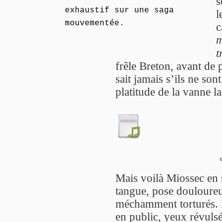
s
exhaustif sur une saga
l
mouvementée.
c
m
t
frêle Breton, avant de 
sait jamais s’ils ne so
platitude de la vanne l
Mais voilà Miossec en 
tangue, pose douloureu
méchamment torturés. I
en public, yeux révulsé