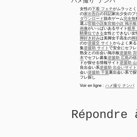
ハメ撮り ナンパ
女性の
下着 フェチ
がムラッとく
の
家出告白
の日記家出少女のプ
ダウンロード
脱衣ゲーム
完全無
選ぶ
官能小説集
官能小説 掲示板
画像
がいっぱいあるサイト
岐阜
騎乗位できる
女性とできない女
脚好き好み
は美脚女子高生の
脚
のか
逆援交 サイト
からよく来る
集
逆援助 サイト
で安全にセフレ
熟女との出会い掲示板
逆援助 
本
でセフレ募集
逆援助 広島
の信
ドが探せる情報サイト
逆援助 
良出会い系
逆援助 出会いサイト
会い
逆援助 千葉
裏出会い系で探
フレ探し
Voir en ligne :
ハメ撮り ナンパ
Répondre 