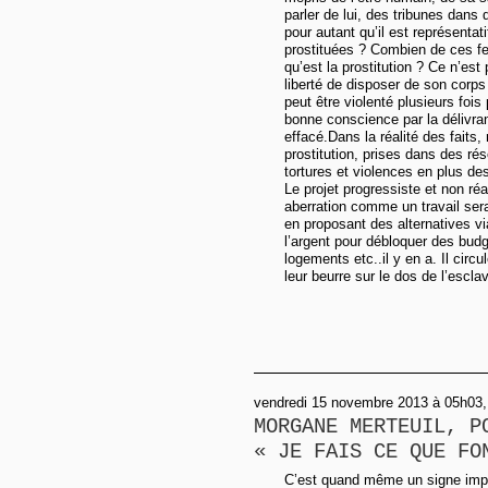
parler de lui, des tribunes dans
pour autant qu’il est représenta
prostituées ? Combien de ces fe
qu’est la prostitution ? Ce n’est
liberté de disposer de son corps
peut être violenté plusieurs fois
bonne conscience par la délivra
effacé.Dans la réalité des faits
prostitution, prises dans des r
tortures et violences en plus des
Le projet progressiste et non ré
aberration comme un travail ser
en proposant des alternatives 
l’argent pour débloquer des bud
logements etc..il y en a. Il circ
leur beurre sur le dos de l’esc
vendredi 15 novembre 2013 à 05h03
MORGANE MERTEUIL, P
« JE FAIS CE QUE FO
C’est quand même un signe impr