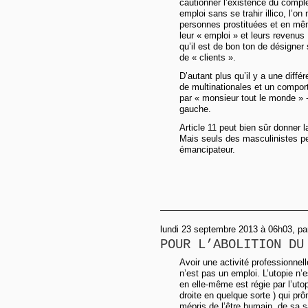
cautionner l’existence du complexe
emploi sans se trahir illico, l’o
personnes prostituées et en mêm
leur « emploi » et leurs revenus 
qu’il est de bon ton de désigne
de « clients ».
D’autant plus qu’il y a une diffé
de multinationales et un compo
par « monsieur tout le monde » -
gauche.
Article 11 peut bien sûr donner l
Mais seuls des masculinistes p
émancipateur.
lundi 23 septembre 2013 à 06h03, pa
POUR L’ABOLITION DU
Avoir une activité professionnel
n’est pas un emploi. L’utopie n’e
en elle-même est régie par l’utop
droite en quelque sorte ) qui prô
mépris de l’être humain, de sa s