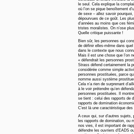
le seul. Cela explique la complai
où l’on se pique benoîtement d’un
de sexe – allez savoir pourquoi,
dépourvues de ce goût. Les plu
d’années au moins que ces fémini
tristes moralistes. On n’ose plus
Quelle critique puissante !
Bien sûr, les personnes qui const
de définir elles-même dans quel b
dans le contexte que nous conna
Mais il est une chose que l’on ne
« défendrait les personnes pros
Strass défend certainement la p
considérée comme simple activi
personnes prostituées, parce qu
nomme aussi système prostitueur
Cela n’a rien de surprenant d’ail
à le voir prétendre qu’en défendan
personnes prostituées. Il montre 
se tient : celui des rapports d
rapports de domination économi
C’est là une caractéristique des
A ceux qui, sur d’autres sujets, 
les rapports de domination, ou
nos vies, il est important de ra
défendre les ouvriers d’EADS o