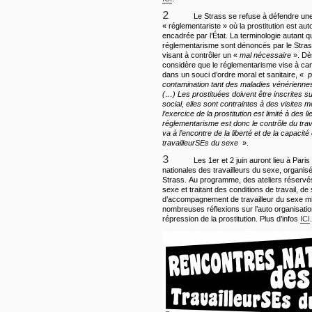
2
Le Strass se refuse à défendre une 
« réglementariste » où la prostitution est aut
encadrée par l’État. La terminologie autant qu
réglementarisme sont dénoncés par le Stra
visant à contrôler un «
mal nécessaire
». Dès
considère que le réglementarisme vise à canal
dans un souci d’ordre moral et sanitaire, «
p
contamination tant des maladies vénériennes
(…) Les prostituées doivent être inscrites sur
social, elles sont contraintes à des visites m
l’exercice de la prostitution est limité à des 
réglementarisme est donc le contrôle du trava
va à l’encontre de la liberté et de la capacit
travailleurSEs du sexe
».
3
Les 1er et 2 juin auront lieu à Pari
nationales des travailleurs du sexe, organis
Strass. Au programme, des ateliers réservés
sexe et traitant des conditions de travail, de s
d’accompagnement de travailleur du sexe mig
nombreuses réflexions sur l’auto organisatio
répression de la prostitution. Plus d’infos
ICI
.