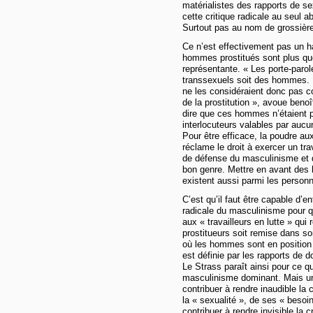
matérialistes des rapports de sex
cette critique radicale au seul a
Surtout pas au nom de grossière
Ce n’est effectivement pas un ha
hommes prostitués sont plus qu
représentante. « Les porte-parol
transsexuels soit des hommes. 
ne les considéraient donc pas c
de la prostitution », avoue ben
dire que ces hommes n’étaient
interlocuteurs valables par aucu
Pour être efficace, la poudre aux
réclame le droit à exercer un tr
de défense du masculinisme et d
bon genre. Mettre en avant des h
existent aussi parmi les personn
C’est qu’il faut être capable d’
radicale du masculinisme pour q
aux « travailleurs en lutte » qui 
prostitueurs soit remise dans so
où les hommes sont en position 
est définie par les rapports de 
Le Strass paraît ainsi pour ce qu
masculinisme dominant. Mais un 
contribuer à rendre inaudible la 
la « sexualité », de ses « besoi
contribuer à rendre invisible la 