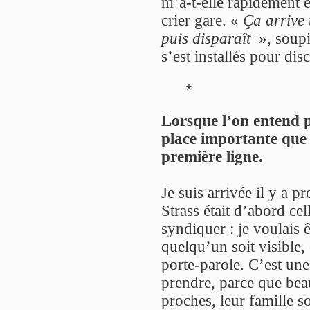
m’a-t-elle rapidement e
crier gare. «
Ça arrive t
puis disparaît
», soupi
s’est installés pour dis
*
Lorsque l’on entend pa
place importante que 
première ligne.
Je suis arrivée il y a p
Strass était d’abord ce
syndiquer : je voulais ê
quelqu’un soit visible,
porte-parole. C’est une
prendre, parce que bea
proches, leur famille so