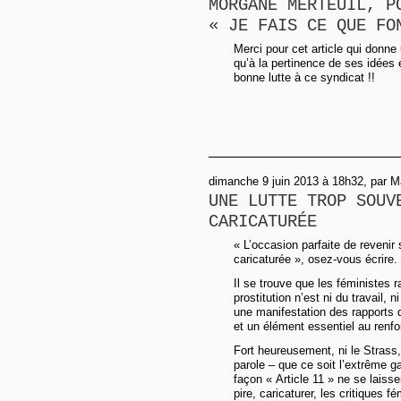
MORGANE MERTEUIL, P
« JE FAIS CE QUE FO
Merci pour cet article qui donne
qu’à la pertinence de ses idées
bonne lutte à ce syndicat !!
dimanche 9 juin 2013 à 18h32, par Ma
UNE LUTTE TROP SOUV
CARICATURÉE
« L’occasion parfaite de revenir
caricaturée », osez-vous écrire.
Il se trouve que les féministes r
prostitution n’est ni du travail,
une manifestation des rapports
et un élément essentiel au renfo
Fort heureusement, ni le Strass
parole – que ce soit l’extrême g
façon « Article 11 » ne se laisse
pire, caricaturer, les critiques f