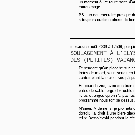
un moment à lire toute sorte d’art
marquepagé.
PS : un commentaire presque dén
a toujours quelque chose de bon
mercredi 5 août 2009 à 17h36, par p
SOULAGEMENT À L’ELY
DES (PETITES) VACAN
Et pendant qu’on planche sur le
trains de retard, vous seriez en 
contemplant la mer et ses pâque
En pour-de-vrai, avec son train d
pâtés de sable forge des outils
livres étranges qu’on n’a pas l
programme nous tombe dessus. P
M’sieur, M’dame, si je promets
dortoir, j’ai droit à une bière g
relire Dostoïevski pendant la réc