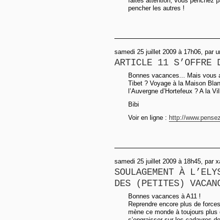
faites attention, vous penchez p
pencher les autres !
samedi 25 juillet 2009 à 17h06, par
ARTICLE 11 S’OFFRE 
Bonnes vacances... Mais vous a
Tibet ? Voyage à la Maison Bl
l’Auvergne d’Hortefeux ? A la Vi
Bibi
Voir en ligne :
http://www.pense
samedi 25 juillet 2009 à 18h45, par x
SOULAGEMENT À L’ELY
DES (PETITES) VACAN
Bonnes vacances à A11 !
Reprendre encore plus de forces
mène ce monde à toujours plus 
s’engraisser sur les cadavres d