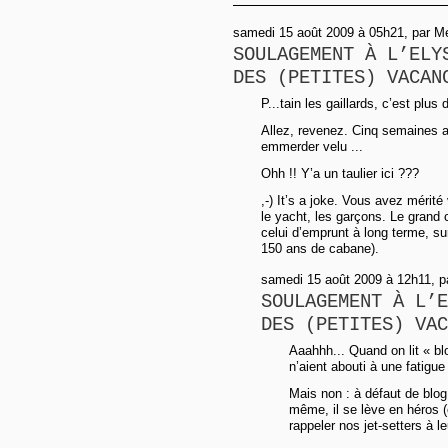
samedi 15 août 2009 à 05h21, par Me
SOULAGEMENT À L’ELY
DES (PETITES) VACAN
P...tain les gaillards, c’est plus
Allez, revenez. Cinq semaines
emmerder velu ...
Ohh !! Y’a un taulier ici ???
,-) It’s a joke. Vous avez méri
le yacht, les garçons. Le grand 
celui d’emprunt à long terme, su
150 ans de cabane).
samedi 15 août 2009 à 12h11, p
SOULAGEMENT À L’E
DES (PETITES) VAC
Aaahhh... Quand on lit « blo
n’aient abouti à une fatigue 
Mais non : à défaut de blo
même, il se lève en héros 
rappeler nos jet-setters à l