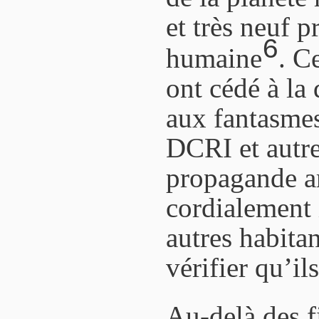
et très neuf p
6
humaine
. C
ont cédé à la 
aux fantasmes
DCRI et autre
propagande ar
cordialement i
autres habitan
vérifier qu’ils
Au-delà des fi