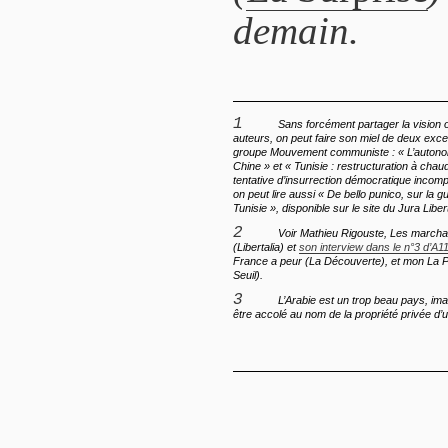
demain.
1
Sans forcément partager la vision ouvriériste des
auteurs, on peut faire son miel de deux exc
groupe Mouvement communiste : « L’autonom
Chine » et « Tunisie : restructuration à chau
tentative d’insurrection démocratique incompl
on peut lire aussi « De bello punico, sur la g
Tunisie », disponible sur le site du Jura Liber
2
Voir Mathieu Rigouste,
Les marcha
(Libertalia) et
son interview dans le n°3 d’A1
France a peur
(La Découverte), et mon
La P
Seuil).
3
L’Arabie est un trop beau pays, imag
être accolé au nom de la propriété privée d’