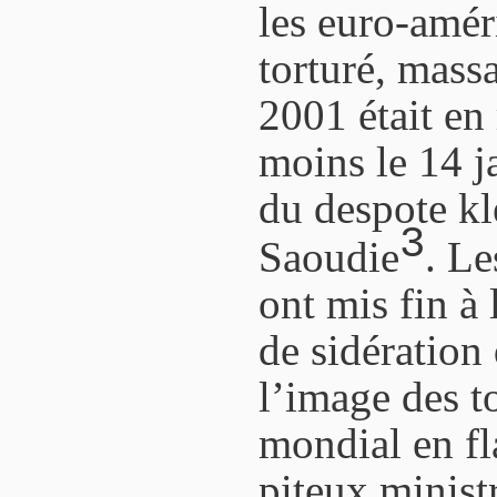
les euro-amér
torturé, mass
2001 était en
moins le 14 j
du despote kl
3
Saoudie
. Le
ont mis fin à 
de sidération 
l’image des 
mondial en f
piteux ministr