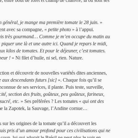
é, entre bout de forêt et champ de chanvre, là où sont ses
n général, je mange ma première tomate le 28 juin.
»
ent avec sa compagne, «
petite photo
» à l’appui.
uis très gourmand… Comme je m’en occupe du matin au
piquer une là et une autre ici. Quand je repars le midi,
ux kilos de tomates. Et pour le déjeuner, c’est tomates.
peur !
» Ni filet d’huile, ni sel, rien. Nature.
ction et découvrir de nouvelles variétés dites anciennes,
e aux descendants futurs [sic]
». Chaque fois qu’il se
connue de ses services, il plante. Puis teste, surveille,
ité, section des fruits, goûteux, peu goûteux, farineux,
sucré, etc.
» Ses préférées ? Les tomates «
qui ont des
 la Zapotek, la Sauvage, l’Andine cornue…
sur les origines de la tomate qu’il a découvert les
uis pris d’un amour profond pour ces civilisations qui ne
oup, lui qui adorait le Brésil ne peut plus le voir en