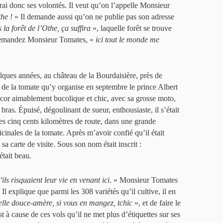
erai donc ses volontés. Il veut qu’on l’appelle Monsieur
the !
» Il demande aussi qu’on ne publie pas son adresse
la forêt de l’Othe, ça suffira
», laquelle forêt se trouve
 demandez Monsieur Tomates, «
ici tout le monde me
lques années, au château de la Bourdaisière, près de
te de la tomate qu’y organise en septembre le prince Albert
écor aimablement bucolique et chic, avec sa grosse moto,
 bras. Épuisé, dégoulinant de sueur, enthousiaste, il s’était
es cinq cents kilomètres de route, dans une grande
cinales de la tomate. Après m’avoir confié qu’il était
sa carte de visite. Sous son nom était inscrit :
était beau.
ils risquaient leur vie en venant ici.
» Monsieur Tomates
 Il explique que parmi les 308 variétés qu’il cultive, il en
elle douce-amère, si vous en mangez, tchic
», et de faire le
 à cause de ces vols qu’il ne met plus d’étiquettes sur ses