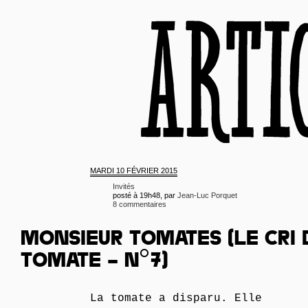
MARDI
10 FÉVRIER 2015
Invités
posté à 19h48, par
Jean-Luc Porquet
8 commentaires
MONSIEUR TOMATES (LE CRI 
TOMATE – N°7)
La tomate a disparu. Elle