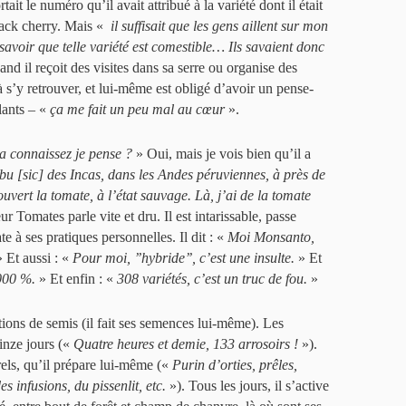
ait le numéro qu’il avait attribué à la variété dont il était
Black cherry. Mais «
il suffisait que les gens aillent sur mon
savoir que telle variété est comestible… Ils savaient donc
nd il reçoit des visites dans sa serre ou organise des
à s’y retrouver, et lui-même est obligé d’avoir un pense-
plants – «
ça me fait un peu mal au cœur
».
la connaissez je pense ?
» Oui, mais je vois bien qu’il a
ribu [sic] des Incas, dans les Andes péruviennes, à près de
uvert la tomate, à l’état sauvage. Là, j’ai de la tomate
r Tomates parle vite et dru. Il est intarissable, passe
te à ses pratiques personnelles. Il dit : «
Moi Monsanto,
 Et aussi : «
Pour moi, ’’hybride’’, c’est une insulte.
» Et
 000 %.
» Et enfin : «
308 variétés, c’est un truc de fou.
»
ations de semis (il fait ses semences lui-même). Les
inze jours («
Quatre heures et demie, 133 arrosoirs !
»).
els, qu’il prépare lui-même («
Purin d’orties, prêles,
es infusions, du pissenlit, etc.
»). Tous les jours, il s’active