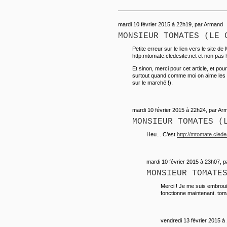
mardi 10 février 2015 à 22h19, par Armand
MONSIEUR TOMATES (LE 
Petite erreur sur le lien vers le site de
http:mtomate.cledesite.net et non pas
Et sinon, merci pour cet article, et pou
surtout quand comme moi on aime les 
sur le marché !).
mardi 10 février 2015 à 22h24, par Ar
MONSIEUR TOMATES (
Heu... C’est
http://mtomate.cled
mardi 10 février 2015 à 23h07, p
MONSIEUR TOMATE
Merci ! Je me suis embrouil
fonctionne maintenant. tom
vendredi 13 février 2015 