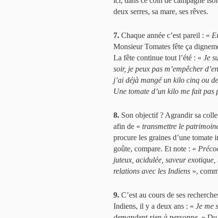
ici, dans ce coin de campagne isol
deux serres, sa mare, ses rêves.
7.
Chaque année c’est pareil : «
E
Monsieur Tomates fête ça dignem
La fête continue tout l’été : «
Je s
soir, je peux pas m’empêcher d’en 
j’ai déjà mangé un kilo cinq ou de
Une tomate d’un kilo me fait pas 
8.
Son objectif ? Agrandir sa colle
afin de «
transmettre le patrimoin
procure les graines d’une tomate in
goûte, compare. Et note : «
Précoc
juteux, acidulée, saveur exotique, 
relations avec les Indiens
», comme
9.
C’est au cours de ses recherches 
Indiens, il y a deux ans : «
Je me s
demandent rien à personne.
» Du c