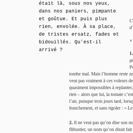
était là, sous nos yeux,
dans nos paniers, pimpante
et goûtue. Et puis plus
C
rien, envolée. À sa place,
d
de tristes ersatz, fades et
*
bidouillés. Qu’est-il
arrivé ?
1.
g
P
tombe mal. Mais l’homme reste ze
veut pas vraiment à ces voleurs de
quasiment impossibles à replanter
rien – alors que lui, la tomate c’est
l’air, puisque trois jours tard, lor
franchement, et sans rigoler : «
Le
2.
Il ne veut pas qu’on dise son n
flibustier, un nom qu’on dirait fa