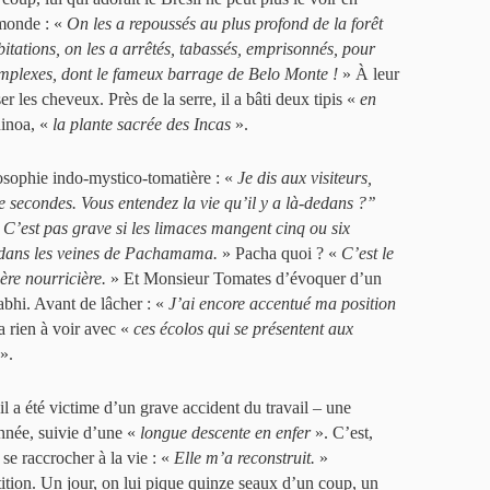
 monde : «
On les a repoussés au plus profond de la forêt
itations, on les a arrêtés, tabassés, emprisonnés, pour
complexes, dont le fameux barrage de Belo Monte !
» À leur
er les cheveux. Près de la serre, il a bâti deux tipis «
en
uinoa, «
la plante sacrée des Incas
».
sophie indo-mystico-tomatière : «
Je dis aux visiteurs,
te secondes. Vous entendez la vie qu’il y a là-dedans ?’’
. C’est pas grave si les limaces mangent cinq ou six
n dans les veines de Pachamama.
» Pacha quoi ? «
C’est le
ère nourricière.
» Et Monsieur Tomates d’évoquer d’un
abhi. Avant de lâcher : «
J’ai encore accentué ma position
’a rien à voir avec «
ces écolos qui se présentent aux
».
il a été victime d’un grave accident du travail – une
nnée, suivie d’une «
longue descente en enfer
». C’est,
e se raccrocher à la vie : «
Elle m’a reconstruit.
»
étition. Un jour, on lui pique quinze seaux d’un coup, un