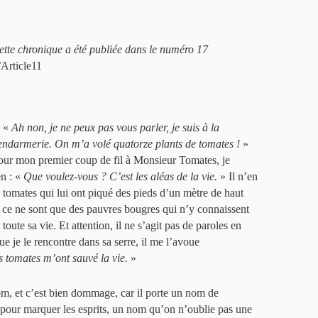
ette chronique a été publiée dans le numéro 17
’
Article11
«
Ah non, je ne peux pas vous parler, je suis à la
endarmerie. On m’a volé quatorze plants de tomates !
»
our mon premier coup de fil à Monsieur Tomates, je
n : «
Que voulez-vous ? C’est les aléas de la vie.
» Il n’en
 tomates qui lui ont piqué des pieds d’un mètre de haut
, ce ne sont que des pauvres bougres qui n’y connaissent
 toute sa vie. Et attention, il ne s’agit pas de paroles en
sque je le rencontre dans sa serre, il me l’avoue
s tomates m’ont sauvé la vie.
»
om, et c’est bien dommage, car il porte un nom de
it pour marquer les esprits, un nom qu’on n’oublie pas une