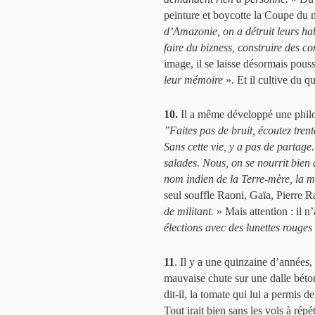
peinture et boycotte la Coupe du
d’Amazonie, on a détruit leurs hab
faire du bizness, construire des 
image, il se laisse désormais pouss
leur mémoire
». Et il cultive du q
10.
Il a même développé une philo
’’Faites pas de bruit, écoutez tren
Sans cette vie, y a pas de partage
salades. Nous, on se nourrit bie
nom indien de la Terre-mère, la m
seul souffle Raoni, Gaïa, Pierre R
de militant.
» Mais attention : il n
élections avec des lunettes rouges
11
. Il y a une quinzaine d’années, 
mauvaise chute sur une dalle béto
dit-il, la tomate qui lui a permis d
Tout irait bien sans les vols à rép