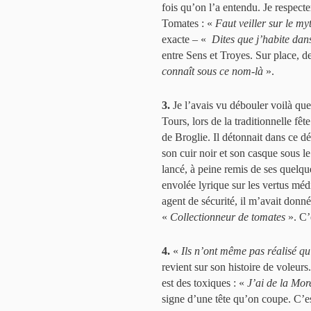
fois qu’on l’a entendu. Je respect
Tomates : «
Faut veiller sur le my
exacte – «
Dites que j’habite dans 
entre Sens et Troyes. Sur place,
connaît sous ce nom-là
».
3.
Je l’avais vu débouler voilà que
Tours, lors de la traditionnelle fê
de Broglie. Il détonnait dans ce d
son cuir noir et son casque sous le
lancé, à peine remis de ses quelqu
envolée lyrique sur les vertus médi
agent de sécurité, il m’avait donné 
«
Collectionneur de tomates
». C’
4.
«
Ils n’ont même pas réalisé qu’
revient sur son histoire de voleurs.
est des toxiques : «
J’ai de la Mor
signe d’une tête qu’on coupe. C’est