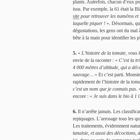
plants. Autrefois, chacun d’eux port
issu. Par exemple, la 61 était la 
site
pour retrouver les numéros et 
laquelle piquer !
». Désormais, qua
dégustations, les gens ont du mal 
bête à la main pour identifier les 
5.
«
L’histoire de la tomate, vous 
envie de la raconter : «
C’est la t
4 000 mètres d’altitude, qui a déco
sauvage…
» Et c’est parti. Monsieu
rapidement de l’histoire de la toma
c’est un nom que je connais pas.
»
encore : «
Je suis dans le bio à 1
6.
Il n’arrête jamais. Les classific
repiquages. L’arrosage tous les qu
Les traitements, évidemment natur
tanaisie, et aussi des décoctions, d