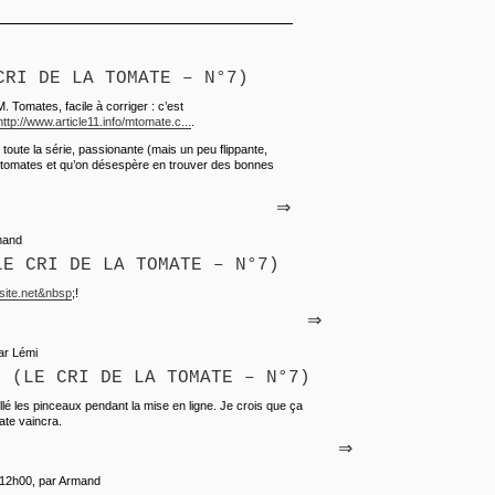
CRI DE LA TOMATE – N°7)
 M. Tomates, facile à corriger : c’est
http://www.article11.info/mtomate.c...
.
r toute la série, passionante (mais un peu flippante,
tomates et qu’on désespère en trouver des bonnes
⇒
mand
LE CRI DE LA TOMATE – N°7)
esite.net&nbsp
;!
⇒
ar Lémi
S (LE CRI DE LA TOMATE – N°7)
lé les pinceaux pendant la mise en ligne. Je crois que ça
ate vaincra.
⇒
à 12h00, par Armand