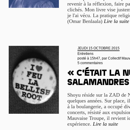
revenir à la réflexion, faire p
clichés. Mon livre vise justem
je l'ai vécu. La pratique relig
(Omar Benlaala)
Lire la suite
JEUDI 15 OCTOBRE 2015
Entretiens
posté à 15h47, par
Collectif Mau
5 commentaires
« C’était la n
salamandres
Shoyu réside sur la ZAD de 
quelques années. Sur place, il
à la boulangerie, a occupé div
concerts, résisté aux expulsion
Mauvaise Troupe, il revient ic
expérience.
Lire la suite