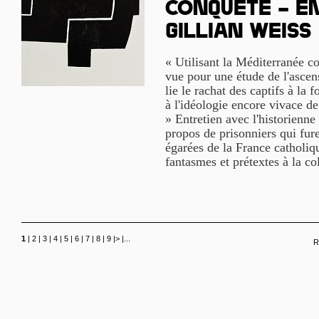
conquête – E
Gillian Weiss
« Utilisant la Méditerranée 
vue pour une étude de l'ascensi
lie le rachat des captifs à la 
à l'idéologie encore vivace de
» Entretien avec l'historienn
propos de prisonniers qui fure
égarées de la France catholiq
fantasmes et prétextes à la co
1
|
2
|
3
|
4
|
5
|
6
|
7
|
8
|
9
|
>
|
...
R