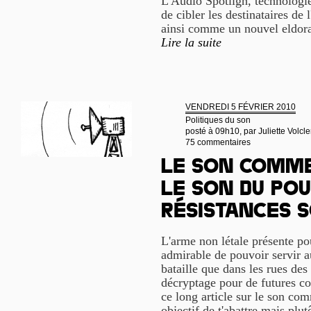
L'Audio Spotligh, technologi
de cibler les destinataires de
ainsi comme un nouvel eldorad
Lire la suite
VENDREDI 5 FÉVRIER 2010
Politiques du son
posté à 09h10, par
Juliette Volcle
75 commentaires
Le son comme
le son du pou
résistances 
L'arme non létale présente pou
admirable de pouvoir servir 
bataille que dans les rues des
décryptage pour de futures con
ce long article sur le son co
objectif de t'abattre mais plu