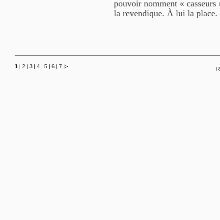
pouvoir nomment « casseurs ». 
la revendique. À lui la place.
1
|
2
|
3
|
4
|
5
|
6
|
7
|
>
R