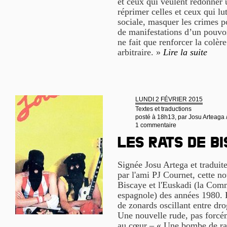
et ceux qui veulent redonner u
réprimer celles et ceux qui lu
sociale, masquer les crimes po
de manifestations d’un pouvoir
ne fait que renforcer la colère
arbitraire. »
Lire la suite
LUNDI 2 FÉVRIER 2015
Textes et traductions
posté à 18h13, par
Josu Arteaga 
1 commentaire
LES RATS DE B
Signée Josu Artega et traduit
par l'ami PJ Cournet, cette no
Biscaye et l'Euskadi (la Co
espagnole) des années 1980. 
de zonards oscillant entre dr
Une nouvelle rude, pas forcé
au cœur – « Une bombe de rag