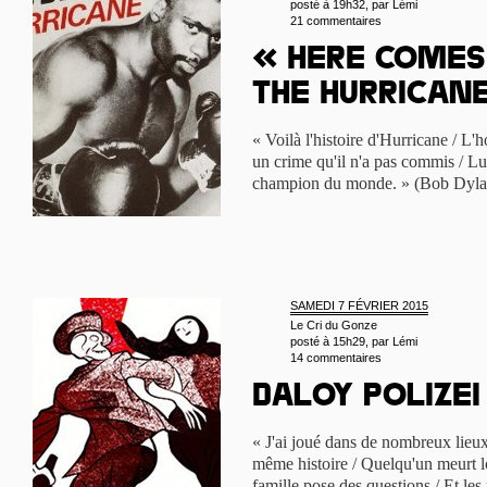
posté à 19h32, par
Lémi
21 commentaires
« Here comes
the Hurrican
« Voilà l'histoire d'Hurricane / L'
un crime qu'il n'a pas commis / Lu
champion du monde. » (Bob Dyla
SAMEDI 7 FÉVRIER 2015
Le Cri du Gonze
posté à 15h29, par
Lémi
14 commentaires
Daloy Polizei 
« J'ai joué dans de nombreux lieux 
même histoire / Quelqu'un meurt lo
famille pose des questions / Et les