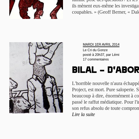
ils mènent eux-même les investigati
coupables. » (Geoff Berner, « Dal
MARDI 1ER AVRIL 2014
Le Cri du Gonze
posté à 20h37, par
Lémi
17 commentaires
Bilal – d’abor
L'horrible nouvelle n'aura échappé
Project, est mort. Pure saloperie. S
beaucoup à dire, énormément à con
passé le raffut médiatique. Pour l'i
son refus absolu de toute comprom
Lire la suite