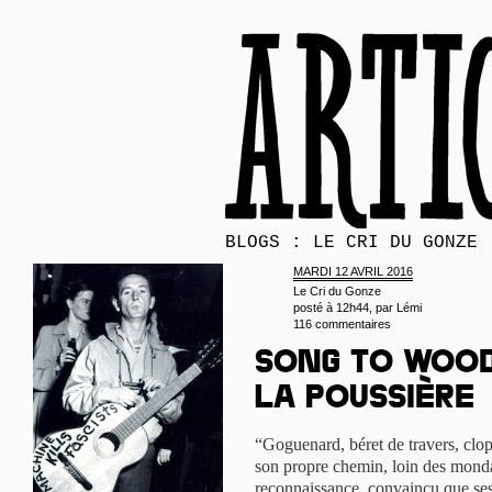
BLOGS : LE CRI DU GONZE
MARDI 12 AVRIL 2016
Le Cri du Gonze
posté à 12h44, par
Lémi
116 commentaires
Song to Wood
la poussière
“Goguenard, béret de travers, clo
son propre chemin, loin des mondan
reconnaissance, convaincu que ses 