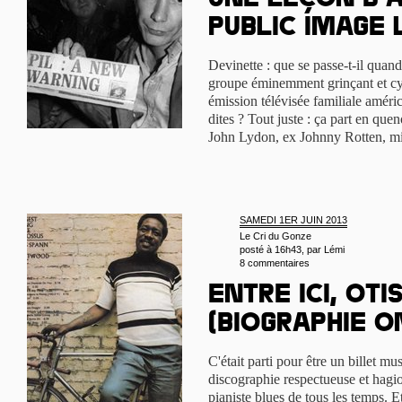
Une leçon d’a
Public Image 
Devinette : que se passe-t-il quan
groupe éminemment grinçant et cy
émission télévisée familiale améri
dites ? Tout juste : ça part en quen
John Lydon, ex Johnny Rotten, m
SAMEDI 1ER JUIN 2013
Le Cri du Gonze
posté à 16h43, par
Lémi
8 commentaires
Entre ici, Oti
(biographie o
C'était parti pour être un billet mu
discographie respectueuse et hagi
pianiste blues de tous les temps. 