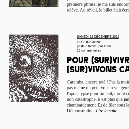
première phrase, je me suis endorm
relève. Au réveil, le billet était écr
SAMEDI 22 DÉCEMBRE 2012
Le Cri du Gonze
posté à 02h01, par
Lémi
16 commentaires
Pour (sur)viv
(sur)vivons c
Caramba, encore raté ! Pas la moin
pas même un petit volcan vengeur
l'apocalypse pour un bail, diront ce
non-catastrophe, il est plus que ja
chambardement. Et de filer sous l
Démonstration.
Lire la suite