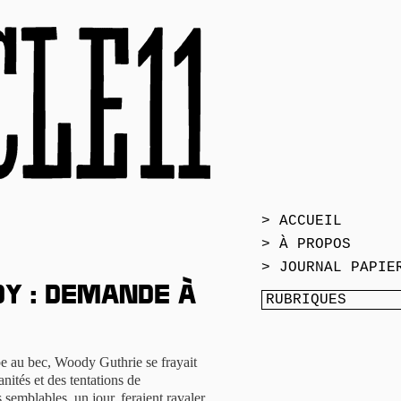
> ACCUEIL
> À PROPOS
> JOURNAL PAPIE
y : demande à
pe au bec, Woody Guthrie se frayait
ités et des tentations de
semblables, un jour, feraient ravaler