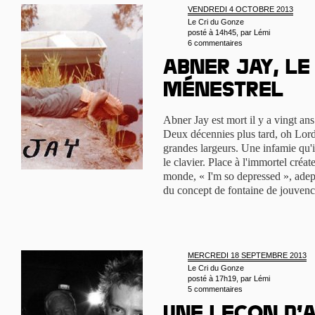
VENDREDI 4 OCTOBRE 2013
Le Cri du Gonze
posté à 14h45, par
Lémi
6 commentaires
Abner Jay, le
ménestrel
Abner Jay est mort il y a vingt ans
Deux décennies plus tard, oh Lord
grandes largeurs. Une infamie qu'il
le clavier. Place à l'immortel créa
monde, « I'm so depressed », adep
du concept de fontaine de jouvenc
MERCREDI 18 SEPTEMBRE 2013
Le Cri du Gonze
posté à 17h19, par
Lémi
5 commentaires