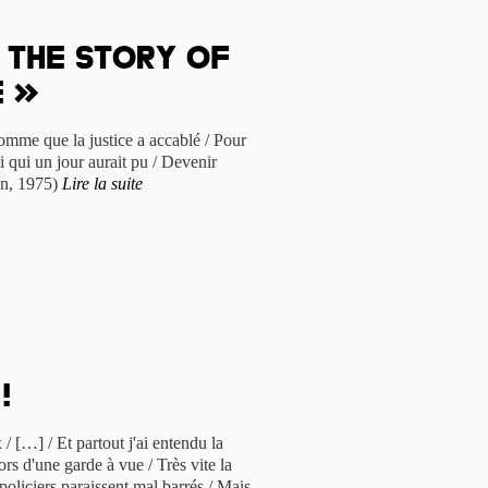
 the story of
e »
homme que la justice a accablé / Pour
i qui un jour aurait pu / Devenir
n, 1975)
Lire la suite
!
/ […] / Et partout j'ai entendu la
rs d'une garde à vue / Très vite la
 policiers paraissent mal barrés / Mais