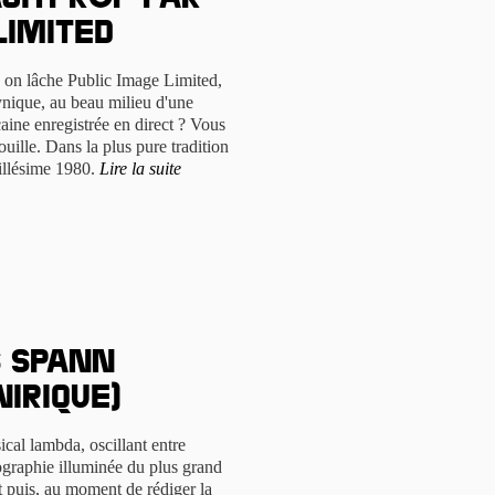
gitprop par
Limited
d on lâche Public Image Limited,
nique, au beau milieu d'une
caine enregistrée en direct ? Vous
ouille. Dans la plus pure tradition
illésime 1980.
Lire la suite
s Spann
nirique)
sical lambda, oscillant entre
ographie illuminée du plus grand
Et puis, au moment de rédiger la