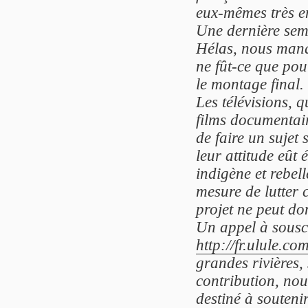
eux-mêmes très e
Une dernière sema
Hélas, nous manq
ne fût-ce que pour
le montage final.
Les télévisions, 
films documentair
de faire un sujet 
leur attitude eût 
indigène et rebell
mesure de lutter 
projet ne peut do
Un appel à souscr
http://fr.ulule.co
grandes rivières,
contribution, nou
destiné à souteni