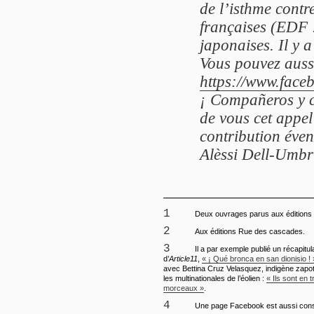
de l’isthme contr
françaises (EDF !
japonaises. Il y a
Vous pouvez aussi
https://www.face
¡ Compañeros y c
de vous cet appel 
contribution éven
Alèssi Dell-Umbr
1
Deux ouvrages parus aux éditions
2
Aux éditions Rue des cascades.
3
Il a par exemple publié un récapitulat
d’
Article11
,
« ¡ Qué bronca en san dionisio ! 
avec Bettina Cruz Velasquez, indigène zapo
les multinationales de l’éolien :
« Ils sont en 
morceaux »
.
4
Une page Facebook est aussi cons