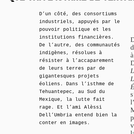
D’un côté, des consortiums
industriels, appuyés par le
pouvoir politique et les
institutions financières.
D
De l’autre, des communautés
d
indigènes, résolues à
à
résister à l’accaparement
D
de leurs terres par de
L
gigantesques projets
L
éoliens. Dans l’isthme de
É
Tehuantepec, au Sud du
s
Mexique, la lutte fait
l
rage. Et l’ami Alèssi
M
Dell’Umbria entend bien la
p
conter en images.
v
l