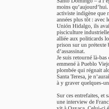
Santo Domingo – à l’ép
moins qu’aujourd’hui. 
activiste indigène que
années plus tôt : avec
Unión Hidalgo, ils ava
pisciculture industriel
alliée aux politicards 
prison sur un prétexte 
d’assassinat.
Je suis retourné là-bas
emmené à Pueblo Viejo
plombée qui régnait alo
Santa Teresa, je n’aura
à y graver quelques-un
Sur ces entrefaites, et 
une interview de Franc
vit à Oaxaca. Celui-ci