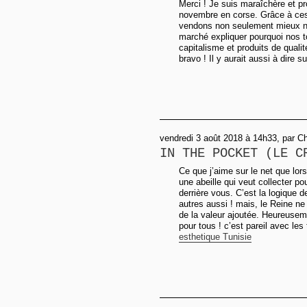
Merci ! Je suis maraîchère et p
novembre en corse. Grâce à ces
vendons non seulement mieux 
marché expliquer pourquoi nos to
capitalisme et produits de qual
bravo ! Il y aurait aussi à dire su
vendredi 3 août 2018 à 14h33, par Ch
IN THE POCKET (LE C
Ce que j’aime sur le net que lo
une abeille qui veut collecter po
derrière vous. C’est la logique de
autres aussi ! mais, le Reine ne
de la valeur ajoutée. Heureusemen
pour tous ! c’est pareil avec le
esthetique Tunisie