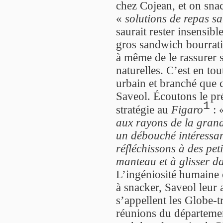
chez Cojean, et on sn
«
solutions de repas sa
saurait rester insensibl
gros sandwich bourrati
à même de le rassurer 
naturelles. C’est en t
urbain et branché que c
Saveol. Écoutons le pr
1
stratégie au
Figaro
: 
aux rayons de la grand
un débouché intéressa
réfléchissons à des pet
manteau et à glisser d
L’ingéniosité humaine e
à snacker, Saveol leur 
s’appellent les Globe-t
réunions du départem