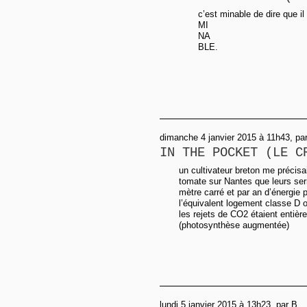
c’est minable de dire que il
MI
NA
BLE.
dimanche 4 janvier 2015 à 11h43, p
IN THE POCKET (LE C
un cultivateur breton me précisa
tomate sur Nantes que leurs s
mètre carré et par an d’énergie p
l’équivalent logement classe D o
les rejets de CO2 étaient entiè
(photosynthèse augmentée)
lundi 5 janvier 2015 à 13h23, par B