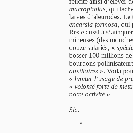
félicite ainsi d’élever 
macropholus
, qui lâch
larves d’aleurodes. Le 
encarsia formosa
, qui
Reste aussi à s’attaque
mineuses (des mouches)
douze salariés, «
spéci
bosser 100 millions de 
bourdons pollinisateur
auxiliaires
». Voilà pou
«
limiter l’usage de pr
«
volonté forte de met
notre activité
».
Sic
.
*