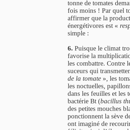
tonne de tomates deman
fois moins ! Par quel t
affirmer que la produc
énergétivores est «
res
simple :
6.
Puisque le climat trop
favorise la multiplicat
les combattre. Contre le
suceurs qui transmetten
de la tomate
», les tom
les noctuelles, papillon
dans les feuilles et les
bactérie Bt (
bacillus th
des petites mouches bl
ponctionnent la sève de 
ont imaginé de recourir