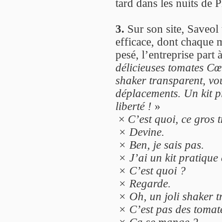
tard dans les nuits de 
3.
Sur son site, Saveol
efficace, dont chaque 
pesé, l’entreprise par
délicieuses tomates Cœ
shaker transparent, v
déplacements. Un kit p
liberté !
»
×
C’est quoi, ce gros 
× Devine.
× Ben, je sais pas.
× J’ai un kit pratique 
× C’est quoi ?
× Regarde.
× Oh, un joli shaker t
× C’est pas des tomate
× Ça se mange ?