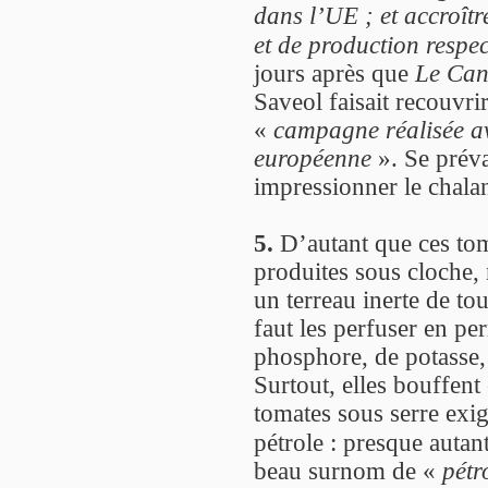
dans l’UE ; et accroîtr
et de production respe
jours après que
Le Can
Saveol faisait recouvr
«
campagne réalisée av
européenne
». Se préva
impressionner le chalan
5.
D’autant que ces toma
produites sous cloche, 
un terreau inerte de to
faut les perfuser en p
phosphore, de potasse, 
Surtout, elles bouffen
tomates sous serre exig
pétrole : presque auta
beau surnom de «
pétr