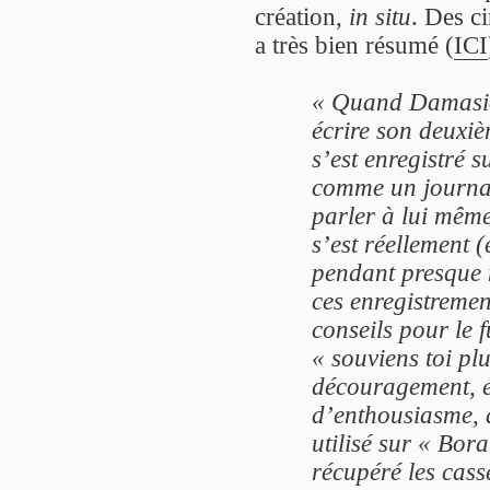
création,
in situ
. Des c
a très bien résumé (
ICI
« Quand Damasio 
écrire son deuxiè
s’est enregistré 
comme un journal 
parler à lui même
s’est réellement 
pendant presque n
ces enregistremen
conseils pour le 
« souviens toi plu
découragement, e
d’enthousiasme, d
utilisé sur « Bor
récupéré les casse