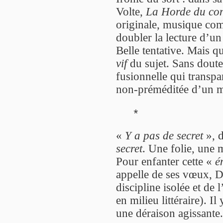
Volte,
La Horde du con
originale, musique co
doubler la lecture d’u
Belle tentative. Mais q
vif
du sujet. Sans doute
fusionnelle qui transpa
non-préméditée d’un m
*
«
Y a pas de secret
», d
secret
. Une folie, une 
Pour enfanter cette «
é
appelle de ses vœux, D
discipline isolée et de
en milieu littéraire). I
une déraison agissante.