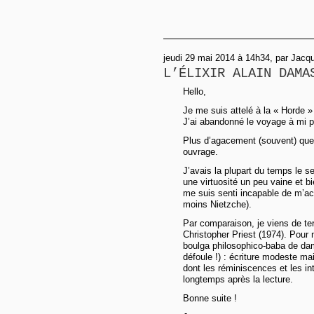
jeudi 29 mai 2014 à 14h34, par Jacq
L’ÉLIXIR ALAIN DAMA
Hello,
Je me suis attelé à la « Horde » 
J’ai abandonné le voyage à mi p
Plus d’agacement (souvent) que d
ouvrage.
J’avais la plupart du temps le se
une virtuosité un peu vaine et b
me suis senti incapable de m’ac
moins Nietzche).
Par comparaison, je viens de ter
Christopher Priest (1974). Pour 
boulga philosophico-baba de dam
défoule !) : écriture modeste ma
dont les réminiscences et les in
longtemps après la lecture.
Bonne suite !