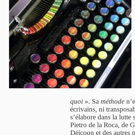
quoi
». Sa
méthode
n’e
écrivains, ni transposab
s’élabore dans la lutte 
Pietro de la Roca, de G
Déicoon et des autres