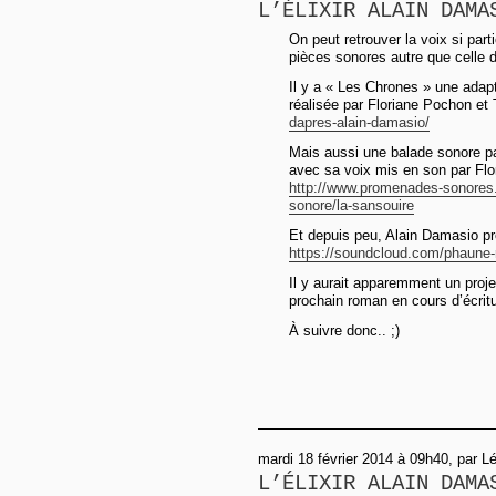
L’ÉLIXIR ALAIN DAMA
On peut retrouver la voix si par
pièces sonores autre que celle 
Il y a « Les Chrones » une adapt
réalisée par Floriane Pochon et
dapres-alain-damasio/
Mais aussi une balade sonore pa
avec sa voix mis en son par Fl
http://www.promenades-sonores
sonore/la-sansouire
Et depuis peu, Alain Damasio pr
https://soundcloud.com/phaune-r
Il y aurait apparemment un proje
prochain roman en cours d’écritu
À suivre donc.. ;)
mardi 18 février 2014 à 09h40, par L
L’ÉLIXIR ALAIN DAMA