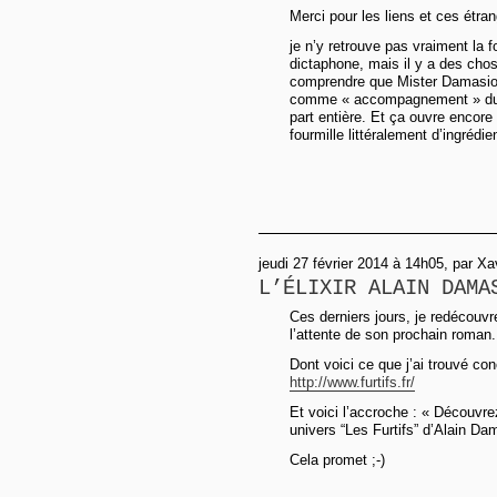
Merci pour les liens et ces étra
je n’y retrouve pas vraiment la f
dictaphone, mais il y a des cho
comprendre que Mister Damasio 
comme « accompagnement » du t
part entière. Et ça ouvre encore
fourmille littéralement d’ingrédien
jeudi 27 février 2014 à 14h05, par Xa
L’ÉLIXIR ALAIN DAMA
Ces derniers jours, je redécouv
l’attente de son prochain roman.
Dont voici ce que j’ai trouvé co
http://www.furtifs.fr/
Et voici l’accroche : « Découvr
univers “Les Furtifs” d’Alain Da
Cela promet ;-)