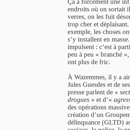
Ça a forcément une inf
endroits où on sortait i
verres, on les fuit dés
trop cher et déplaisant
exemple, les choses ont
s’y installent en masse.
impulsent : c’est à part
peu à peu « branché », 
ont plus de fric.
À Wazemmes, il y a ain
Jules Guesdes et de ses
presse parlent de «
sec
drogues
» et d’«
agres
des opérations massives
création d’un Groupeme
délinquance (GLTD) asso
sociaux, la police, la p