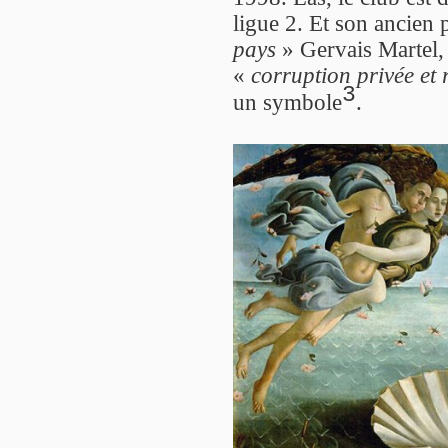
ligue 2. Et son ancien 
pays
» Gervais Martel,
«
corruption privée et 
3
un symbole
.