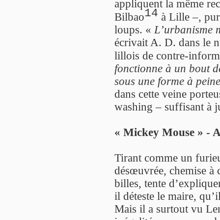
appliquent la même rec
14
Bilbao
à Lille –, pu
loups. «
L’urbanisme m
écrivait A. D. dans le
lillois de contre-infor
fonctionne à un bout de
sous une forme à peine
dans cette veine porteu
washing – suffisant à j
« Mickey Mouse » - 
Tirant comme un furieux
désœuvrée, chemise à 
billes, tente d’explique
il déteste le maire, qu’
Mais il a surtout vu Lens