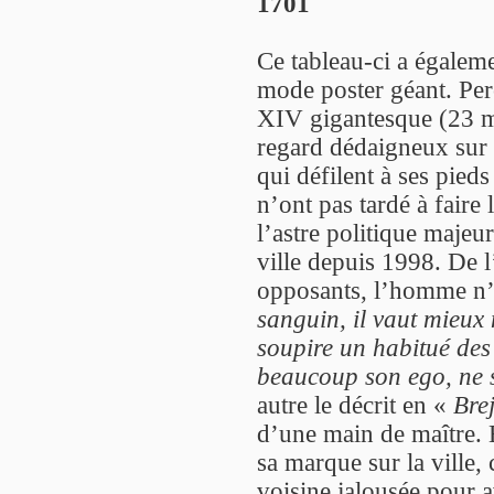
1701
Ce tableau-ci a égalem
mode poster géant. Per
XIV gigantesque (23 mè
regard dédaigneux sur 
qui défilent à ses pieds
n’ont pas tardé à faire
l’astre politique maje
ville depuis 1998. De 
opposants, l’homme n
sanguin, il vaut mieux 
soupire un habitué des 
beaucoup son ego, ne 
autre le décrit en «
Bre
d’une main de maître. 
sa marque sur la ville,
voisine jalousée pour a