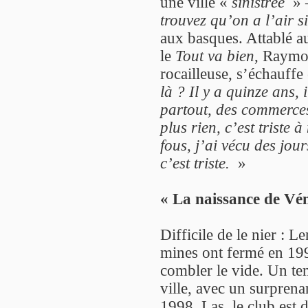
une ville «
sinistrée
» 
trouvez qu’on a l’air si
aux basques. Attablé a
le
Tout va bien
, Raymon
rocailleuse, s’échauffe 
là ? Il y a quinze ans, 
partout, des commerces
plus rien, c’est triste 
fous, j’ai vécu des jou
c’est triste.
»
« La naissance de Vén
Difficile de le nier : L
mines ont fermé en 199
combler le vide. Un tem
ville, avec un surprena
1998. Las, le club est