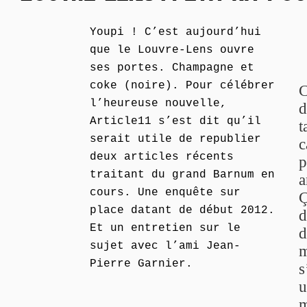
Youpi ! C’est aujourd’hui
que le Louvre-Lens ouvre
ses portes. Champagne et
coke (noire). Pour célébrer
C
l’heureuse nouvelle,
d
Article11 s’est dit qu’il
t
serait utile de republier
c
deux articles récents
p
traitant du grand Barnum en
a
cours. Une enquête sur
Ç
place datant de début 2012.
d
Et un entretien sur le
d
sujet avec l’ami Jean-
m
Pierre Garnier.
s
u
m