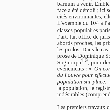
barnum à venir. Emblém
face a été démoli ; ici
cités environnantes, el
L’exemple du 104 à Par
classes populaires par
l’art, fait office de ju
abords proches, les pri
les prolos. Dans le cas 
prose de Dominique Soy
10
Soginorpa
, pour de
événements : «
On comm
du Louvre pour effectue
population sur place.
la population, le regis
indésirables (comprendr
Les premiers travaux 