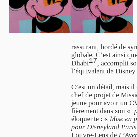
rassurant, bordé de sym
globale. C’est ainsi q
17
Dhabi
, accomplit s
l’équivalent de Disney 
C’est un détail, mais il
chef de projet de Miss
jeune pour avoir un CV
fièrement dans son «
p
éloquente : «
Mise en p
pour Disneyland Paris
Louvre-Lens de
L’Aven