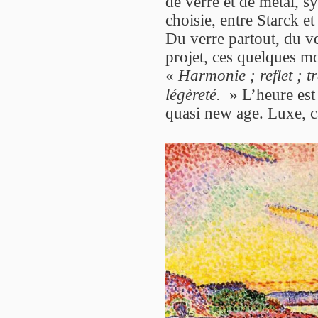
de verre et de métal, s
choisie, entre Starck e
Du verre partout, du v
projet, ces quelques m
«
Harmonie ; reflet ; tr
légèreté.
» L’heure est
quasi new age. Luxe, c