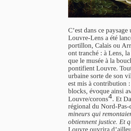
C’est dans ce paysage 
Louvre-Lens a été lancé
portillon, Calais ou A
ont tranché : à Lens, l
que le musée à la bouc
pontifient Louvre. Tou
urbaine sorte de son v
est mis à contribution :
blocks, évoque ainsi a
4
Louvre/corons
. Et D
régional du Nord-Pas-d
mineurs qui remontaien
obtiennent justice. Et q
Louvre ouvrira d’aille