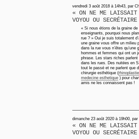
vendredi 3 août 2018 à 14h43, par Ch
« ON NE ME LAISSAIT
VOYOU OU SECRÉTAIRE
« Si nous étions de la graine d
enseignants, pourquoi nous plante
rue ? » Oui je suis totalement d’a
une graine vous offre un milieu p
dans la rue vous n’êtes qu’une g
hommes et femmes qui ont un jou
phrase. Les stars riches parlen
dans les rues. Des nuitées en SD
tout le passé et ne parlent que 
chirurgie esthétique (
rhinoplastie
medecine esthetique
) pour chan
amis ne les connaissent pas !
dimanche 23 août 2020 à 19h00, pa
« ON NE ME LAISSAIT
VOYOU OU SECRÉTAIRE