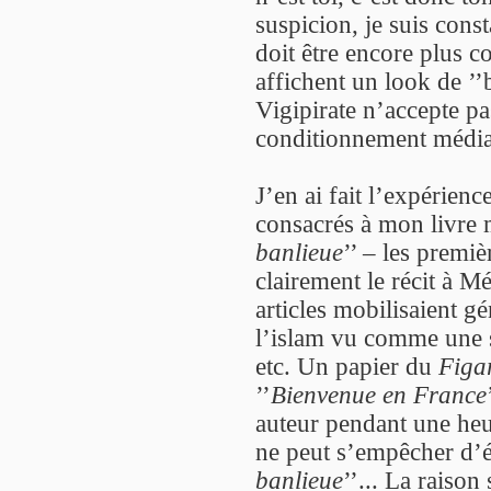
suspicion, je suis con
doit être encore plus 
affichent un look de ’’
Vigipirate n’accepte p
conditionnement médiat
J’en ai fait l’expérien
consacrés à mon livre
banlieue
’’ – les premi
clairement le récit à Mé
articles mobilisaient g
l’islam vu comme une 
etc. Un papier du
Figa
’’
Bienvenue en France
auteur pendant une heur
ne peut s’empêcher d’éc
banlieue
’’... La raison