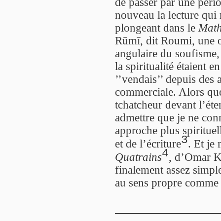
de passer par une péri
nouveau la lecture qui 
plongeant dans le
Mat
Rūmī, dit Roumi, une œ
angulaire du soufisme,
la spiritualité étaient e
’’vendais’’ depuis des
commerciale. Alors que
tchatcheur devant l’éte
admettre que je ne con
approche plus spirituel
3
et de l’écriture
. Et je
4
Quatrains
, d’Omar K
finalement assez simple
au sens propre comme 