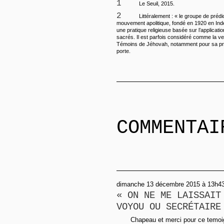
1
Le Seuil, 2015.
2
Littéralement : « le groupe de prédica
mouvement apolitique, fondé en 1920 en Inde
une pratique religieuse basée sur l’application
sacrés. Il est parfois considéré comme la v
Témoins de Jéhovah, notamment pour sa pra
porte.
COMMENTAI
dimanche 13 décembre 2015 à 13h43
« ON NE ME LAISSAIT
VOYOU OU SECRÉTAIRE
Chapeau et merci pour ce temoig