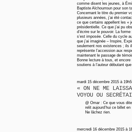
comme disent les jeunes, à Émili
Baptiste Alchourroun pour son tal
Concernant le titre du premier vol
plusieurs années, j’ai été contact
ce que certains appellent les « j
présidentielle. Ce que j’ai pu o
d’écrire sur le pouvoir. La forme
s’est imposée. Celle du cycle aus
que j’ai imaginée ‒ Inspire, Ex
seulement nos existences ; ils i
représente l’accession aux resp
maintenant le passage de témo
Bonne lecture à tous, et encore
soutiens à l’auteur débutant que 
mardi 15 décembre 2015 à 19h59
« ON NE ME LAISSA
VOYOU OU SECRÉTAI
@ Omar : Ce que vous dites 
relit aujourd’hui ce billet e
Ne lâchez rien.
mercredi 16 décembre 2015 à 18