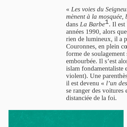
«
Les voies du Seigneur
mènent à la mosquée,
1
dans
La Barbe
. Il es
années 1990, alors que
rien de lumineux, il a 
Couronnes, en plein cœu
forme de soulagement s
embourbée. Il s’est al
islam fondamentaliste e
violent). Une parenthès
il est devenu «
l’un de
se ranger des voitures 
distanciée de la foi.