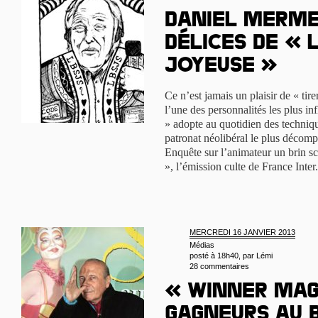
Daniel Merme
délices de « 
joyeuse »
Ce n’est jamais un plaisir de « ti
l’une des personnalités les plus in
» adopte au quotidien des techni
patronat néolibéral le plus décompl
Enquête sur l’animateur un brin sc
», l’émission culte de France Inter
MERCREDI 16 JANVIER 2013
Médias
posté à 18h40, par
Lémi
28 commentaires
« Winner mag
gagneurs au b