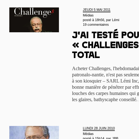
JEUDI 5 MAI 2011
Médias
posté à 18h56, par
Lémi
19 commentaires
J’ai testé pou
« Challenges
Total
Acheter Challenges, l'hebdomadaire
patronalo-nantie, n'est pas seuleme
à son kiosquier – SARL Lémi Inc, 
bonne manière de pénétrer par effr
louches des carpes humaines qui g
les glaires, bathyscaphe conseillé.
LUNDI 28 JUIN 2010
Médias
posté à 15h14, par
JBB