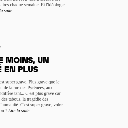
ires chaque semaine. Et l'idéologie
la suite
n
e moins, un
é en plus
st super grave. Plus grave que le
at de la rue des Pyrénées, aux
diffère tant... C'est plus grave car
u des tabous, la tragédie des
l'humanité. C'est super grave, voire
bon ?
Lire la suite