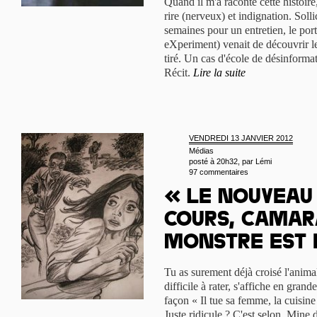
Quand il m'a raconté cette histoir
rire (nerveux) et indignation. Soll
semaines pour un entretien, le por
eXperiment) venait de découvrir le
tiré. Un cas d'école de désinformatio
Récit.
Lire la suite
VENDREDI 13 JANVIER 2012
Médias
posté à 20h32, par
Lémi
97 commentaires
« Le Nouveau 
cours, camara
monstre est 
Tu as surement déjà croisé l'animal
difficile à rater, s'affiche en gran
façon « Il tue sa femme, la cuisine 
Juste ridicule ? C'est selon. Mine