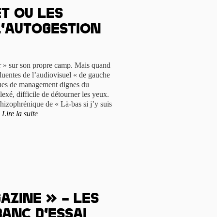
t ou les
l’autogestion
rer » sur son propre camp. Mais quand
fluentes de l’audiovisuel « de gauche
ques de management dignes du
exé, difficile de détourner les yeux.
hizophrénique de « Là-bas si j’y suis
.
Lire la suite
azine » – les
anc d’essai