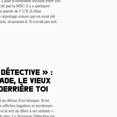
e, Lazar Kunstmann oscillait entre fou
icité par la BBC il y a quelques
te-parole de l' UX (Urban
 reportage sonore qui en avait été
n, m'assurait-il. Il n'avait pas tort.
Détective » :
de, le vieux
derrière toi
 au détour d'un kiosque. Il est
des affiches lugubres et racoleuses
et la sert au dîner à ses enfants ».
 de rien, Le Nouveau Détective est