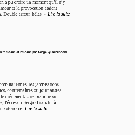
 on a pu croire un moment qu’il n’y
humour et la provocation étaient
. Double erreur, hélas. »
Lire la suite
exte traduit et introduit par Serge Quadruppani,
mb italiennes, les jambisations
ics, contremaîtres ou journalistes -
s le méritaient. Une pratique sur
e, l'écrivain Sergio Bianchi, à
ent autonome.
Lire la suite