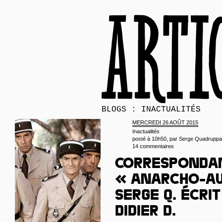
BLOGS : INACTUALITÉS
MERCREDI 26 AOÛT 2015
Inactualités
posté à 10h50, par
Serge Quadruppa
14 commentaires
Corresponda
« anarcho-a
Serge Q. écri
Didier D.