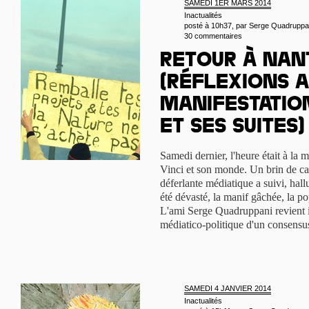
SAMEDI 1ER MARS 2014
Inactualités
posté à 10h37, par
Serge Quadruppa
30 commentaires
Retour à Nan
(Réflexions 
manifestation
et ses suites)
Samedi dernier, l'heure était à la m
Vinci et son monde. Un brin de 
déferlante médiatique a suivi, halluc
été dévasté, la manif gâchée, la p
L'ami Serge Quadruppani revient ic
médiatico-politique d'un consensus 
SAMEDI 4 JANVIER 2014
Inactualités