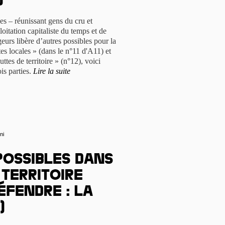
)
s – réunissant gens du cru et
ploitation capitaliste du temps et de
eurs libère d’autres possibles pour la
tes locales » (dans le n°11 d'A11) et
ttes de territoire » (n°12), voici
ois parties.
Lire la suite
ni
possibles dans
 territoire
éfendre : la
)