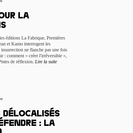
ni
our la
is
les éditions La Fabrique, Premières
zan et Kamo interrogent les
 insurrection ne flanche pas une fois
ir : comment « créer l'irréversible »,
Pistes de réflexion.
Lire la suite
ni
s délocalisés
éfendre : la