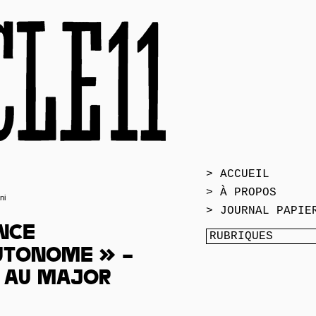
> ACCUEIL
> À PROPOS
ni
> JOURNAL PAPIE
nce
utonome » –
t au major