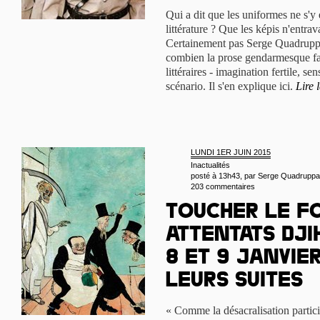
Qui a dit que les uniformes ne s'y
littérature ? Que les képis n'entrava
Certainement pas Serge Quadruppa
combien la prose gendarmesque fai
littéraires - imagination fertile, s
scénario. Il s'en explique ici.
Lire 
LUNDI 1ER JUIN 2015
Inactualités
posté à 13h43, par
Serge Quadruppa
203 commentaires
Toucher le fo
attentats dji
8 et 9 janvier
leurs suites
« Comme la désacralisation parti