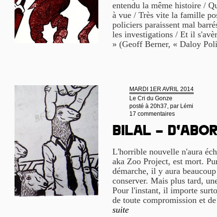
entendu la même histoire / Qu
à vue / Très vite la famille po
policiers paraissent mal barr
les investigations / Et il s'av
» (Geoff Berner, « Daloy Pol
MARDI 1ER AVRIL 2014
Le Cri du Gonze
posté à 20h37, par
Lémi
17 commentaires
Bilal – d’abor
L'horrible nouvelle n'aura éch
aka Zoo Project, est mort. Pur
démarche, il y aura beaucoup
conserver. Mais plus tard, une
Pour l'instant, il importe sur
de toute compromission et de
suite