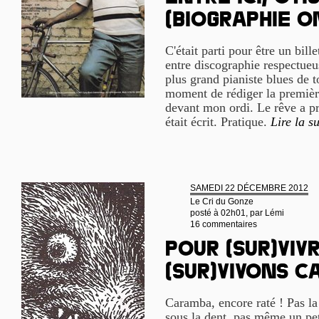
(biographie o
C'était parti pour être un bill
entre discographie respectueu
plus grand pianiste blues de t
moment de rédiger la premièr
devant mon ordi. Le rêve a pris
était écrit. Pratique.
Lire la su
SAMEDI 22 DÉCEMBRE 2012
Le Cri du Gonze
posté à 02h01, par
Lémi
16 commentaires
Pour (sur)viv
(sur)vivons c
Caramba, encore raté ! Pas l
sous la dent, pas même un pe