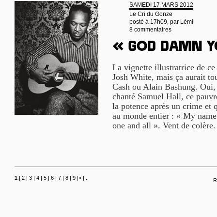
SAMEDI 17 MARS 2012
Le Cri du Gonze
posté à 17h09, par
Lémi
8 commentaires
« God damn y
La vignette illustratrice de ce
Josh White, mais ça aurait to
Cash ou Alain Bashung. Oui, 
chanté Samuel Hall, ce pauvre
la potence après un crime et q
au monde entier : « My name 
one and all ». Vent de colère
1
|
2
|
3
|
4
|
5
|
6
|
7
|
8
|
9
|
>
|
...
R