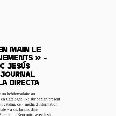
s
en main le
nements » -
c Jesús
u journal
La Directa
est un hebdomadaire au
 en Catalogne. Né sur papier, présent
en catalan, ce « média d'information
iale » a ses locaux dans
à Barcelone. Rencontre avec Jesús