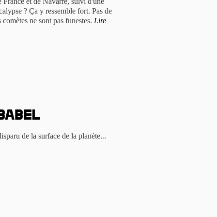
de France et de Navarre, suivi d'une
calypse ? Ça y ressemble fort. Pas de
les comètes ne sont pas funestes.
Lire
Babel
isparu de la surface de la planète...