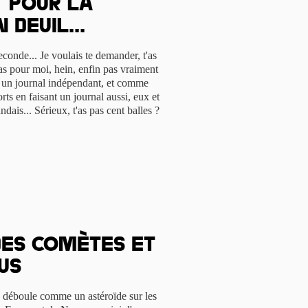
t pour la
 deuil...
conde... Je voulais te demander, t'as
pas pour moi, hein, enfin pas vraiment
is un journal indépendant, et comme
ts en faisant un journal aussi, eux et
ndais... Sérieux, t'as pas cent balles ?
Des comètes et
us
8 déboule comme un astéroïde sur les