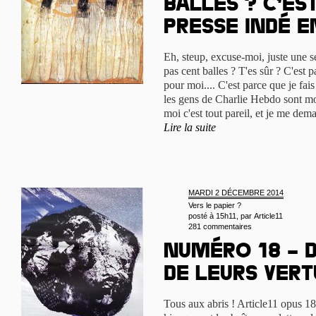
balles ? C’es
presse indé en
Eh, steup, excuse-moi, juste une se
pas cent balles ? T'es sûr ? C'est 
pour moi.... C'est parce que je fa
les gens de Charlie Hebdo sont mor
moi c'est tout pareil, et je me dema
Lire la suite
MARDI 2 DÉCEMBRE 2014
Vers le papier ?
posté à 15h11, par
Article11
281 commentaires
Numéro 18 – 
de leurs vert
Tous aux abris ! Article11 opus 1