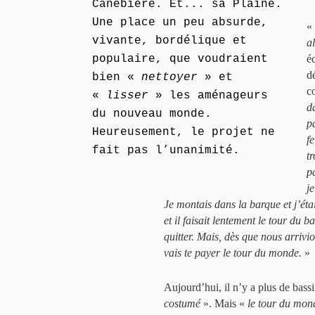
Canebière. Et... sa Plaine.
Une place un peu absurde,
«
vivante, bordélique et
a
populaire, que voudraient
é
d
bien «
nettoyer
» et
co
«
lisser
» les aménageurs
d
du nouveau monde.
p
Heureusement, le projet ne
f
fait pas l’unanimité.
t
p
j
Je montais dans la barque et j’étais 
et il faisait lentement le tour du
quitter. Mais, dès que nous arrivion
vais te payer le tour du monde.
»
Aujourd’hui, il n’y a plus de bass
costumé
». Mais «
le tour du mon