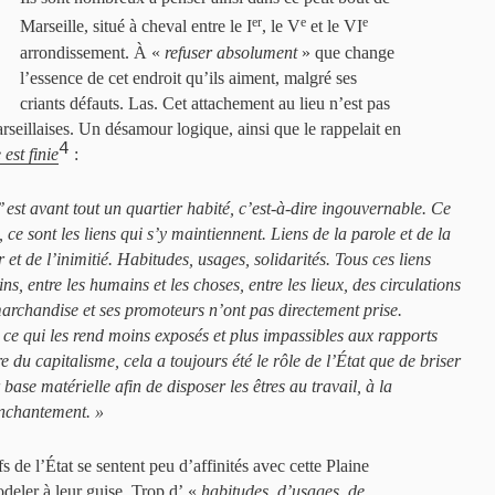
er
e
e
Marseille, situé à cheval entre le I
, le V
et le VI
arrondissement. À «
refuser absolument
» que change
l’essence de cet endroit qu’ils aiment, malgré ses
criants défauts. Las. Cet attachement au lieu n’est pas
rseillaises. Un désamour logique, ainsi que le rappelait en
4
est finie
:
’ est avant tout un quartier habité, c’est-à-dire ingouvernable. Ce
 ce sont les liens qui s’y maintiennent. Liens de la parole et de la
 et de l’inimitié. Habitudes, usages, solidarités. Tous ces liens
ns, entre les humains et les choses, entre les lieux, des circulations
archandise et ses promoteurs n’ont pas directement prise.
st ce qui les rend moins exposés et plus impassibles aux rapports
 du capitalisme, cela a toujours été le rôle de l’État que de briser
r base matérielle afin de disposer les êtres au travail, à la
nchantement.
»
fs de l’État se sentent peu d’affinités avec cette Plaine
odeler à leur guise. Trop d’ «
habitudes, d’usages, de