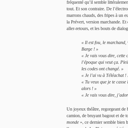
fréquenté qu’il semble littéraleme
tout. Et son contraire. De l’élect
marrons chauds, des fripes à un eu
la Prévert, version marchande. Et
aller-retours, et les bouts de dialo
«
Il est fou, le marchand, v
Barge !
»
«
Je vais vous dire, cette 
l’époque qui veut ça. Ple
les codes ont changé.
»
«
Je l’ai vu à Téléachat !
«
Tu veux que je te casse 
alors !
»
«
Je vais vous dire, j’ado
Un joyeux théâtre, regorgeant de 
camion, de bruyant bagout et de ton
monde
», ce dernier semble bien b