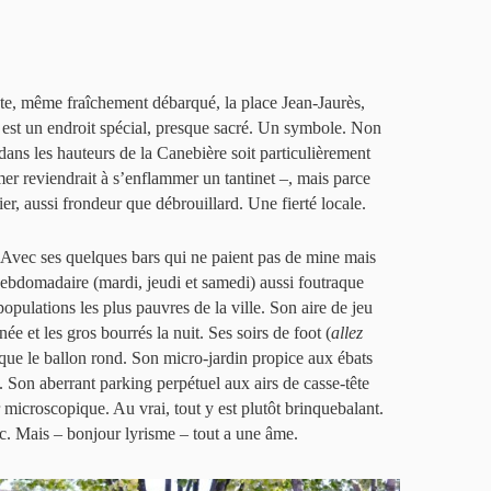
cte, même fraîchement débarqué, la place Jean-Jaurès,
st un endroit spécial, presque sacré. Un symbole. Non
 dans les hauteurs de la Canebière soit particulièrement
mer reviendrait à s’enflammer un tantinet –, mais parce
lier, aussi frondeur que débrouillard. Une fierté locale.
. Avec ses quelques bars qui ne paient pas de mine mais
hebdomadaire (mardi, jeudi et samedi) aussi foutraque
populations les plus pauvres de la ville. Son aire de jeu
née et les gros bourrés la nuit. Ses soirs de foot (
allez
e que le ballon rond. Son micro-jardin propice aux ébats
 Son aberrant parking perpétuel aux airs de casse-tête
r microscopique. Au vrai, tout y est plutôt brinquebalant.
oc. Mais – bonjour lyrisme – tout a une âme.