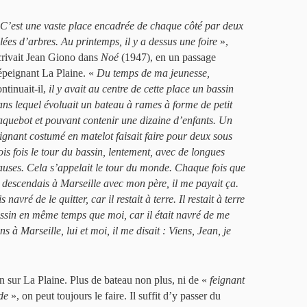
C’est une vaste place encadrée de chaque côté par deux
llées d’arbres. Au printemps, il y a dessus une foire
»,
crivait Jean Giono dans
Noé
(1947), en un passage
épeignant La Plaine. «
Du temps de ma jeunesse,
ntinuait-il,
il y avait au centre de cette place un bassin
ans lequel évoluait un bateau à rames à forme de petit
aquebot et pouvant contenir une dizaine d’enfants. Un
eignant costumé en matelot faisait faire pour deux sous
rois fois le tour du bassin, lentement, avec de longues
auses. Cela s’appelait le tour du monde. Chaque fois que
e descendais à Marseille avec mon père, il me payait ça.
navré de le quitter, car il restait à terre. Il restait à terre
 bassin en même temps que moi, car il était navré de me
s à Marseille, lui et moi, il me disait : Viens, Jean, je
in sur La Plaine. Plus de bateau non plus, ni de «
feignant
de
», on peut toujours le faire. Il suffit d’y passer du