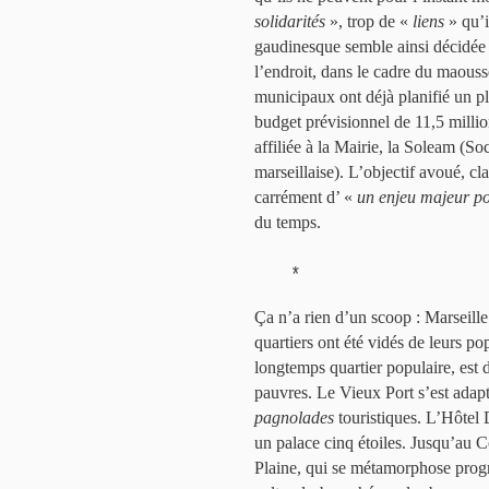
solidarités
», trop de «
liens
» qu’i
gaudinesque semble ainsi décidée à 
l’endroit, dans le cadre du maous
municipaux ont déjà planifié un pl
budget prévisionnel de 11,5 milli
affiliée à la Mairie, la Soleam (S
marseillaise). L’objectif avoué, cl
carrément d’ «
un enjeu majeur pou
du temps.
*
Ça n’a rien d’un scoop : Marseill
quartiers ont été vidés de leurs po
longtemps quartier populaire, est 
pauvres. Le Vieux Port s’est adapté
pagnolades
touristiques. L’Hôtel
un palace cinq étoiles. Jusqu’au C
Plaine, qui se métamorphose progr