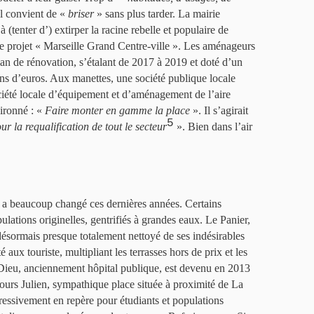
l convient de «
briser
» sans plus tarder. La mairie
(tenter d’) extirper la racine rebelle et populaire de
se projet « Marseille Grand Centre-ville ». Les aménageurs
an de rénovation, s’étalant de 2017 à 2019 et doté d’un
ons d’euros. Aux manettes, une société publique locale
ociété locale d’équipement et d’aménagement de l’aire
aironné : «
Faire monter en gamme la place
». Il s’agirait
5
r la requalification de tout le secteur
». Bien dans l’air
e a beaucoup changé ces dernières années. Certains
pulations originelles, gentrifiés à grandes eaux. Le Panier,
désormais presque totalement nettoyé de ses indésirables
 aux touriste, multipliant les terrasses hors de prix et les
 Dieu, anciennement hôpital publique, est devenu en 2013
ours Julien, sympathique place située à proximité de La
essivement en repère pour étudiants et populations