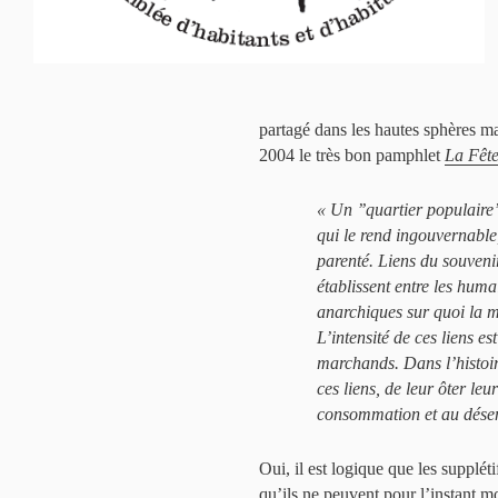
partagé dans les hautes sphères ma
2004 le très bon pamphlet
La Fête 
«
Un ’’quartier populaire’
qui le rend ingouvernable,
parenté. Liens du souvenir
établissent entre les humai
anarchiques sur quoi la m
L’intensité de ces liens e
marchands. Dans l’histoire
ces liens, de leur ôter leu
consommation et au dése
Oui, il est logique que les suppléti
qu’ils ne peuvent pour l’instant m