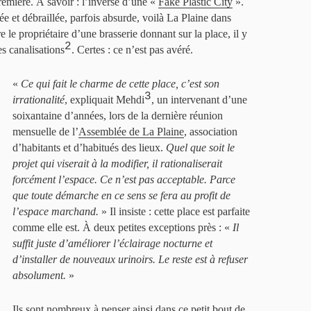
première. À savoir : l’inverse d’une «
Fake Plastic City
».
ée et débraillée, parfois absurde, voilà La Plaine dans
e le propriétaire d’une brasserie donnant sur la place, il y
2
s canalisations
. Certes : ce n’est pas avéré.
«
Ce qui fait le charme de cette place, c’est son
3
irrationalité
, expliquait Mehdi
, un intervenant d’une
soixantaine d’années, lors de la dernière réunion
mensuelle de l’
Assemblée de La Plaine
, association
d’habitants et d’habitués des lieux.
Quel que soit le
projet qui viserait à la modifier, il rationaliserait
forcément l’espace. Ce n’est pas acceptable. Parce
que toute démarche en ce sens se fera au profit de
l’espace marchand.
» Il insiste : cette place est parfaite
comme elle est. À deux petites exceptions près : «
Il
suffit juste d’améliorer l’éclairage nocturne et
d’installer de nouveaux urinoirs. Le reste est à refuser
absolument.
»
Ils sont nombreux à penser ainsi dans ce petit bout de