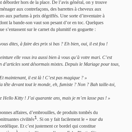
nt déborder hors de la place. De l’avis général, on y trouve
roménager aux contrefaçons, des barrettes à cheveux aux
ro aux parfums à prix dégriffés. Une sorte d’inventaire à
 dont la bande-son vaut son pesant d’or en toc. Quelques
gue s’entassent sur le carnet du plumitif en goguette :
ous dites, à faire des prix si bas ? Eh bien, oui, il est fou !
ceinture elle vous ira aussi bien à vous qu’à votre mari. C’est
in d’articles sont désormais mixtes. Depuis le Mariage pour tous,
 Et maintenant, il est là ! C’est pas magique ?
»
la tête devant tout le monde, eh, fumiste ? Non ? Bah taille-toi,
re Hello Kitty ! J’ai quarante ans, mais je m’en lasse pas !
»
bonnes affaires, d’embrouilles, de produits tombés du
1
itruantes civilités
. Si on y fait facilement le «
tour du
ordélique. Et c’est justement ce bordel qui constitue