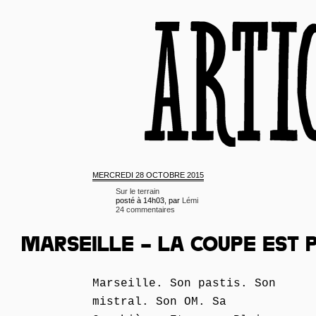
MERCREDI
28 OCTOBRE 2015
Sur le terrain
posté à 14h03, par
Lémi
24 commentaires
MARSEILLE – LA COUPE EST 
Marseille. Son pastis. Son
mistral. Son OM. Sa