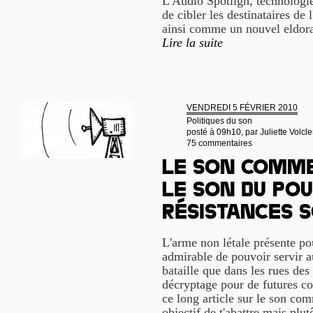
L'Audio Spotligh, technologi
de cibler les destinataires de
ainsi comme un nouvel eldorad
Lire la suite
VENDREDI 5 FÉVRIER 2010
Politiques du son
posté à 09h10, par
Juliette Volcle
75 commentaires
Le son comme
le son du pou
résistances 
L'arme non létale présente pou
admirable de pouvoir servir 
bataille que dans les rues des
décryptage pour de futures con
ce long article sur le son co
objectif de t'abattre mais plu