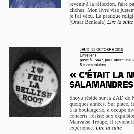
revenir à la réflexion, faire p
clichés. Mon livre vise justem
je l'ai vécu. La pratique relig
(Omar Benlaala)
Lire la suite
JEUDI 15 OCTOBRE 2015
Entretiens
posté à 15h47, par
Collectif Mau
5 commentaires
« C’était la n
salamandres
Shoyu réside sur la ZAD de 
quelques années. Sur place, il
à la boulangerie, a occupé div
concerts, résisté aux expulsion
Mauvaise Troupe, il revient ic
expérience.
Lire la suite