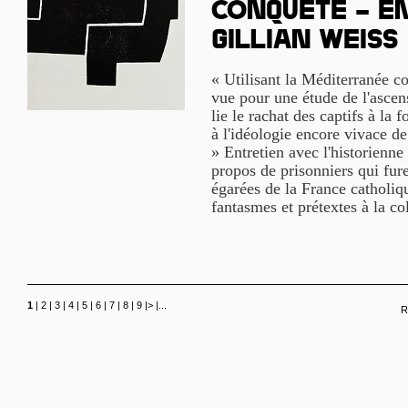
conquête – E
Gillian Weiss
« Utilisant la Méditerranée 
vue pour une étude de l'ascensi
lie le rachat des captifs à la 
à l'idéologie encore vivace de
» Entretien avec l'historienn
propos de prisonniers qui fure
égarées de la France catholiq
fantasmes et prétextes à la co
1
|
2
|
3
|
4
|
5
|
6
|
7
|
8
|
9
|
>
|
...
R