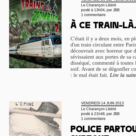
Le Charançon Libéré
posté à 13h04, par
JBB
1 commentaire
À ce train-là.
C'était il y a deux mois, en p
d'un train circulant entre Par
découvrait avec horreur que d
sévissaient aux portes de sa c
disséqué, commenté à toutes l
soif. Avant de se dégonfler 
: le mal était fait.
Lire la suit
VENDREDI 14 JUIN 2013
Le Charançon Libéré
posté à 21h48, par
JBB
1 commentaire
Police partou