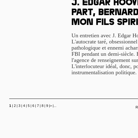
J. Edgar Hoov
part, Bernard
mon fils spir
Un entretien avec J. Edgar Ho
L'autocrate taré, obsessionnel
pathologique et ennemi acharn
FBI pendant un demi-siècle. Et
l'agence de renseignement sur
L'interlocuteur idéal, donc, 
instrumentalisation politique
1
|
2
|
3
|
4
|
5
|
6
|
7
|
8
|
9
|
>
|
...
R