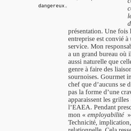
c
dangereux.
c
l
d
présentation. Une fois 
entreprise est convié à
service. Mon responsa
a un grand bureau où il
aussi naturelle que cel
genre à faire des liais
sournoises. Gourmet in
chef que d’aucuns se d
pas la forme d’une cra
apparaissent les grilles
l’EAEA. Pendant presq
mon «
employabilité
»
Technicité, implication
relationnelle. Cela ress