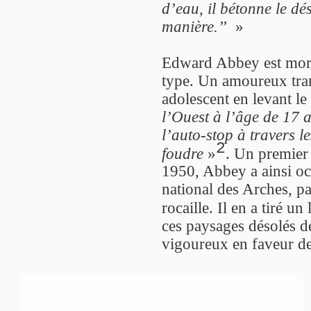
d’eau, il bétonne le dése
manière.’’
»
Edward Abbey est mort e
type. Un amoureux tran
adolescent en levant le
l’Ouest à l’âge de 17 a
l’auto-stop à travers l
2
foudre
»
. Un premier
1950, Abbey a ainsi oc
national des Arches, p
rocaille. Il en a tiré un 
ces paysages désolés d
vigoureux en faveur de 