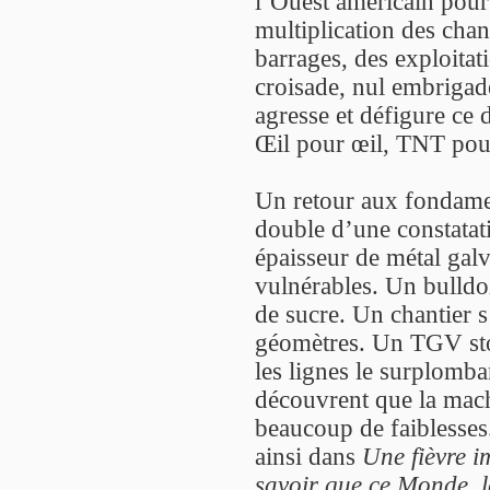
l’Ouest américain pour 
multiplication des chant
barrages, des exploitat
croisade, nul embrigade
agresse et défigure ce d
Œil pour œil, TNT po
Un retour aux fondame
double d’une constatati
épaisseur de métal galv
vulnérables. Un bulldoz
de sucre. Un chantier s’
géomètres. Un TGV stop
les lignes le surplomban
découvrent que la mach
beaucoup de faiblesses
ainsi dans
Une fièvre i
savoir que ce Monde, l