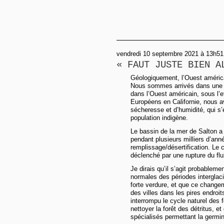
vendredi 10 septembre 2021 à 13h51
« FAUT JUSTE BIEN A
Géologiquement, l’Ouest américa
Nous sommes arrivés dans une p
dans l’Ouest américain, sous l’ef
Européens en Californie, nous a
sécheresse et d’humidité, qui s
population indigène.
Le bassin de la mer de Salton a 
pendant plusieurs milliers d’an
remplissage/désertification. Le 
déclenché par une rupture du flux 
Je dirais qu’il s’agit probableme
normales des périodes interglaci
forte verdure, et que ce changem
des villes dans les pires endroi
interrompu le cycle naturel des 
nettoyer la forêt des détritus, e
spécialisés permettant la germin