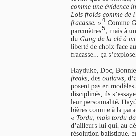
comme une évidence int
Lois froids comme de l’
4
fracasse.
»
Comme Gas
5
parcmètres
, mais à un
du
Gang de la clé à mo
liberté de choix face a
fracasse... ça s’explose
Hayduke, Doc, Bonnie 
freaks
, des
outlaws
, d’
posent pas en modèles. 
disciplinés, ils s’essay
leur personnalité. Hay
bières comme à la para
«
Tordu, mais tordu da
d’ailleurs lui qui, au 
résolution balistique, 