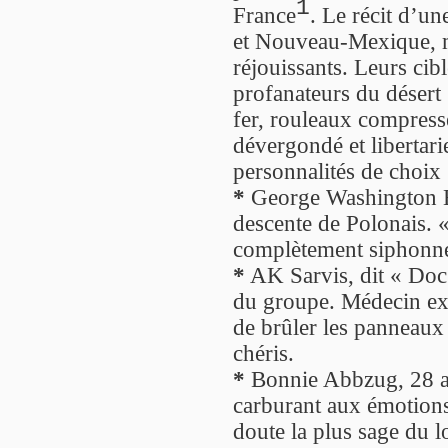
1
France
. Le récit d’u
et Nouveau-Mexique, 
réjouissants. Leurs cibl
profanateurs du désert 
fer, rouleaux compress
dévergondé et libertar
personnalités de choix 
*
George Washington Ha
descente de Polonais. 
complètement siphonné
*
AK Sarvis, dit « Doc »
du groupe. Médecin exc
de brûler les panneaux 
chéris.
*
Bonnie Abbzug, 28 an
carburant aux émotions
doute la plus sage du lo