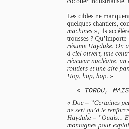
cocotier industrialiste, 
Les cibles ne manquent 
quelques chantiers, co
machines
», ils accélèr
trousses ? Qu’importe ! 
résume Hayduke. On a t
à ciel ouvert, une cen
réacteur nucléaire, un
routiers et une aire pa
Hop, hop, hop.
»
«
TORDU, MAIS
«
Doc – ’’Certaines pe
ne sert qu’à le renforce
Hayduke – ’’Ouais... Et 
montagnes pour exploite