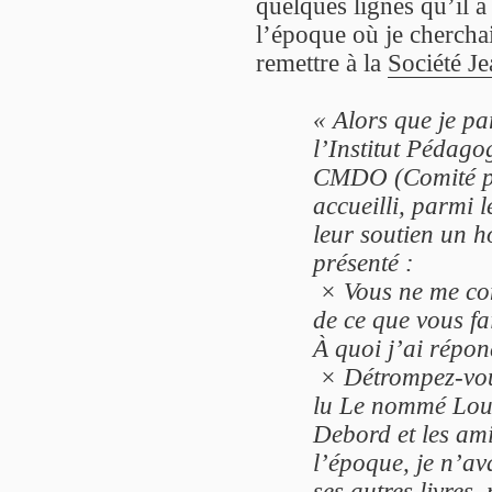
quelques lignes qu’il a
l’époque où je chercha
remettre à la
Société J
« Alors que je pa
l’Institut Pédago
CMDO (Comité pou
accueilli, parmi
leur soutien un h
présenté :
× Vous ne me conn
de ce que vous fa
À quoi j’ai répon
× Détrompez-vous
lu Le nommé Loui
Debord et les am
l’époque, je n’av
ses autres livres