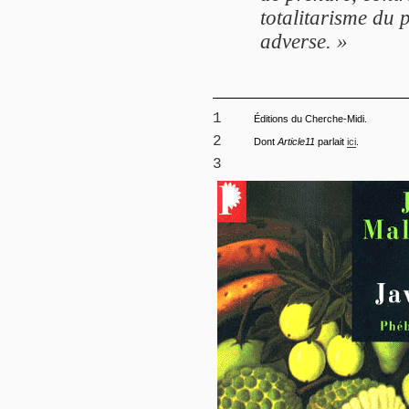
totalitarisme du 
adverse. »
1
Éditions du Cherche-Midi.
2
Dont
Article11
parlait
ici
.
3