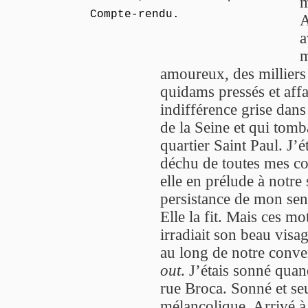
m
Compte-rendu.
A
a
m
amoureux, des milliers
quidams pressés et affa
indifférence grise dan
de la Seine et qui tomb
quartier Saint Paul. J’é
déchu de toutes mes co
elle en prélude à notre 
persistance de mon sen
Elle la fit. Mais ces m
irradiait son beau visag
au long de notre conve
out
. J’étais sonné qua
rue Broca. Sonné et seu
mélancolique. Arrivé à 