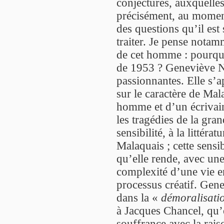
conjectures, auxquelles
précisément, au moment 
des questions qu’il est
traiter. Je pense notam
de cet homme : pourquo
de 1953 ? Geneviève N
passionnantes. Elle s’ap
sur le caractère de Mal
homme et d’un écrivai
les tragédies de la gran
sensibilité, à la littérat
Malaquais ; cette sensib
qu’elle rende, avec une 
complexité d’une vie en
processus créatif. Gene
dans la «
démoralisati
à Jacques Chancel, qu’el
souffrance avec la raiso