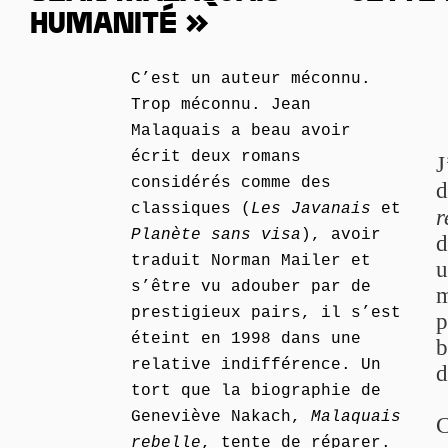
HUMANITÉ »
C’est un auteur méconnu.
Trop méconnu. Jean
Malaquais a beau avoir
écrit deux romans
J
considérés comme des
d
classiques (
Les Javanais
et
r
Planète sans visa
), avoir
d
traduit Norman Mailer et
u
s’être vu adouber par de
m
prestigieux pairs, il s’est
p
éteint en 1998 dans une
b
relative indifférence. Un
d
tort que la biographie de
Geneviève Nakach,
Malaquais
C
rebelle
, tente de réparer.