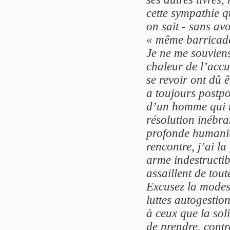
cette sympathie 
on sait - sans av
« même barricad
Je ne me souvien
chaleur de l’acc
se revoir ont dû 
a toujours postpo
d’un homme qui n
résolution inébr
profonde humanité
rencontre, j’ai la
arme indestructib
assaillent de tout
Excusez la modes
luttes autogestio
à ceux que la sol
de prendre, contr