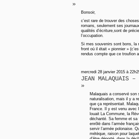
»
Bonsoir,
c’est rare de trouver des choses
romans, seulement ses journaux
qualités d’écriture,sont de préc
l’occupation.
Si mes souvenirs sont bons, la n
front où il était « pionnier » (c’
rendus compte que ce troufion a
mercredi 28 janvier 2015 à 22h25
JEAN MALAQUAIS – 
»
Malaquais a conservé son st
naturalisation, mais il y a
que ça représentait. Malaqua
France. Il y est venu avec
louait La Commune, la Révolu
déchanté. Sa femme et sa fi
enrôlé dans l’armée françai
servir l’armée polonaise. Qu
métèque, raison pour laquel
d’être déporté, dans la dèc