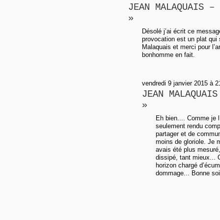
JEAN MALAQUAIS – 
»
Désolé j’ai écrit ce messa
provocation est un plat qu
Malaquais et merci pour l’ar
bonhomme en fait.
vendredi 9 janvier 2015 à 2
JEAN MALAQUAIS
»
Eh bien.... Comme je l’a
seulement rendu compt
partager et de commun
moins de gloriole. Je 
avais été plus mesuré
dissipé, tant mieux...
horizon chargé d’écume
dommage... Bonne soi