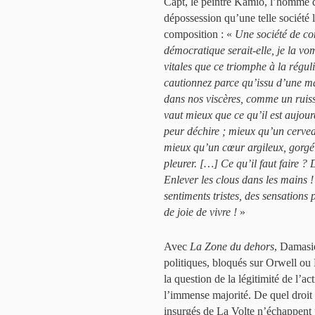
Capt, le peintre Kamio, l’homme d’a
dépossession qu’une telle société
composition : «
Une société de con
démocratique serait-elle, je la vo
vitales que ce triomphe à la régul
cautionnez parce qu’issu d’une majo
dans nos viscères, comme un ruis
vaut mieux que ce qu’il est aujou
peur déchire ; mieux qu’un cerveau
mieux qu’un cœur argileux, gorgé
pleurer. […] Ce qu’il faut faire ?
Enlever les clous dans les mains 
sentiments tristes, des sensations
de joie de vivre !
»
Avec
La Zone du dehors
, Damasio
politiques, bloqués sur Orwell ou 
la question de la légitimité de l’a
l’immense majorité. De quel droit
insurgés de La Volte n’échappent p