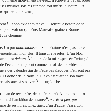
ite, du même mouvement fiévreux, a achevé le travail, foutu
ses missiles solaires sur mon fort intérieur. Boum. Un
ux quatre contrevents,
rcent à l’apoplexie admirative. Suscitent le besoin de se
sser, pour voir où ça mène. Mauvaise graine ? Bonne
t : ça chemine.
tre. Un pur
anarchronisme
. Sa littérature n’est pas de ce
engagement non plus. Il transpire le refus. D’un bloc.
e : il est
dehors
. À l’heure de la micro-pensée Twitter, du
de l’écran omnipotent comme miroir de nos vides, lui
gué à des calendes qui de n’être pas grecques n’en sont pas
. Et donc : de la hauteur. D’avoir tant affiné son travail,
3
er naissance à ses livres
, il surplombe.
(un an de recherche, deux d’écriture). Au moins autant
4
 plume à l’ambition démesurée
. «
Il écrit peu, par
ième de ses livres. Chez quelqu’un d’autre, l’assertion
juste évident. Il suffit de le lire pour comprendre.