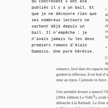
du contrevent » ont été
publiés il y a un bail. Et
«
que je ne découvre rien que
d
ses nombreux lecteurs ne
V
d
sachent déjà depuis un
o
bail. Il n’empêche : je
i
n’avais jamais lu les deux
premiers romans d’Alain
*
Damasio. Une pure hérésie.
C
de
outrance, lové dans les espaces in
guident la réflexion. Il est fruit d
mise au repos. Camisole en force.
Une première lecture a amorcé l’é
1
(2004, éditions La Volte
), avalé
débauche à la Barbade.
La Zone d