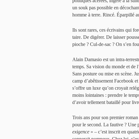
politiques acérées, ingéré à la su
un souk pas possible en décochant 
homme à terre. Rincé. Éparpillé a
Ils sont rares, ces écrivains qui fo
taire. De digérer. De laisser pou
pioche ? Cul-de-sac ? On s’en fou
Alain Damasio est un intra-terres
temps. Sa vision du monde et de l’
Sans posture ou mise en scène. Just
camp d’abêtissement Facebook et 
s’offre un luxe qu’on croyait relé
moins lointaines : prendre le temps
d’avoir tellement bataillé pour livr
Trois ans pour son premier roman 
pour le second. La fautive ? Une
exigence
» – c’est inscrit en quatr
sonnerait pompeux. Chez lui, c’est 