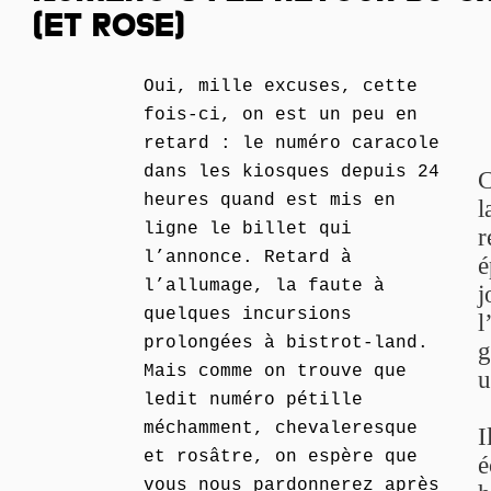
(ET ROSE)
Oui, mille excuses, cette
fois-ci, on est un peu en
retard : le numéro caracole
dans les kiosques depuis 24
C
heures quand est mis en
l
ligne le billet qui
r
l’annonce. Retard à
é
l’allumage, la faute à
j
quelques incursions
l
prolongées à bistrot-land.
g
Mais comme on trouve que
u
ledit numéro pétille
méchamment, chevaleresque
I
et rosâtre, on espère que
é
vous nous pardonnerez après