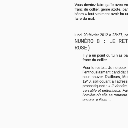
Vous devriez faire gaffe avec vot
franc du collier, genre azote, pa
béarn » faut vraiment avoir bu u
faire du mal.
lundi 20 février 2012 à 23h37, p
NUMÉRO 8 : LE RET
ROSE)
Il y a un point où tu n’as pa
franc du collier...
Pour le reste... Je ne peux
l’enthousiasmant candidat b
nous sauver. D’ailleurs, Mo
1943, soliloquant à l’adress
pronostiquant : «
Il viendra
versatile et prétentieux. Fai
l’ornière où elle se trouver
encore.
» Alors...