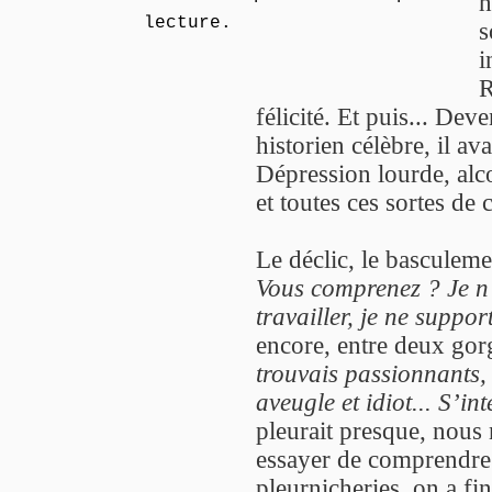
h
lecture.
s
i
R
félicité. Et puis... De
historien célèbre, il av
Dépression lourde, al
et toutes ces sortes de 
Le déclic, le basculeme
Vous comprenez ? Je n’
travailler, je ne suppo
encore, entre deux gor
trouvais passionnants, i
aveugle et idiot... S’i
pleurait presque, nous 
essayer de comprendre. 
pleurnicheries, on a fin