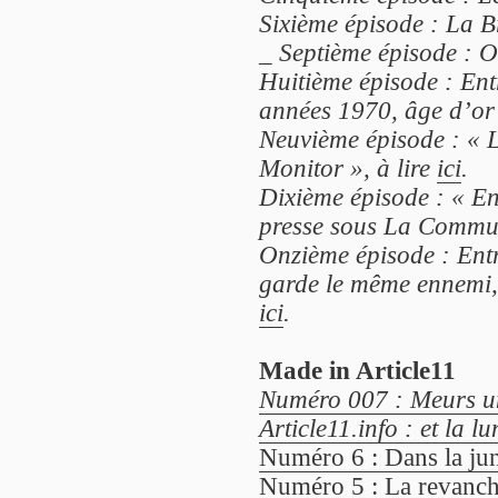
Sixième épisode : La B
_
Septième épisode : Of
Huitième épisode : Ent
années 1970, âge d’or d
Neuvième épisode : « L
Monitor », à lire
ici
.
Dixième épisode : « E
presse sous La Commun
Onzième épisode : Entr
garde le même ennemi, 
ici
.
Made in Article11
Numéro 007 : Meurs un
Article11.info : et la lu
Numéro 6 : Dans la jung
Numéro 5 : La revanch