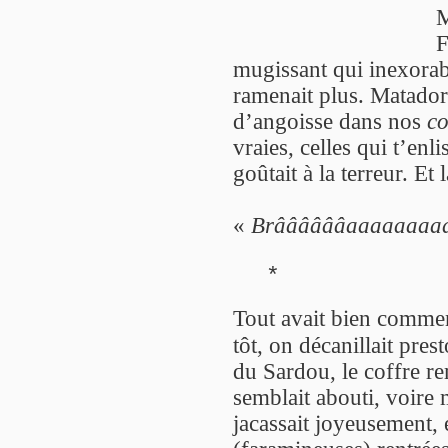
M
F
mugissant qui inexorab
ramenait plus. Matador
d’angoisse dans nos
co
vraies, celles qui t’enl
goûtait à la terreur. Et l
«
Brââââââaaaaaaaaa
*
Tout avait bien commen
tôt, on décanillait pre
du Sardou, le coffre r
semblait abouti, voire 
jacassait joyeusement,