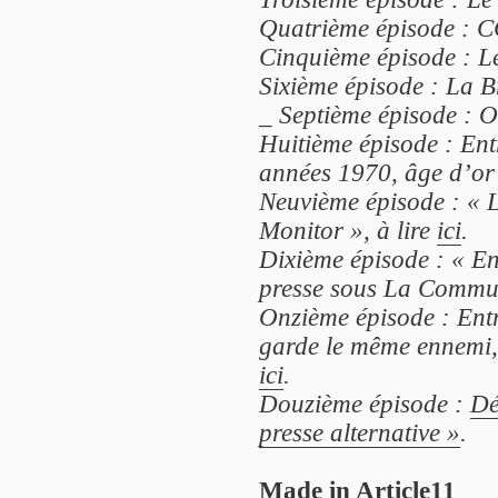
Quatrième épisode : C
Cinquième épisode : Le
Sixième épisode : La B
_
Septième épisode : Of
Huitième épisode : Ent
années 1970, âge d’or d
Neuvième épisode : « L
Monitor », à lire
ici
.
Dixième épisode : « E
presse sous La Commun
Onzième épisode : Entr
garde le même ennemi, 
ici
.
Douzième épisode :
Dé
presse alternative »
.
Made in Article11