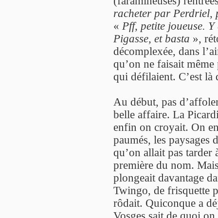
(faramineuses) rentrées
racheter par Perdriel,
«
Pff, petite joueuse. 
Pigasse, et basta
», rét
décomplexée, dans l’ai
qu’on ne faisait même 
qui défilaient. C’est là 
Au début, pas d’affole
belle affaire. La Picar
enfin on croyait. On enq
paumés, les paysages d
qu’on allait pas tarder 
première du nom. Mais
plongeait davantage da
Twingo, de frisquette pa
rôdait. Quiconque a d
Vosges sait de quoi on 