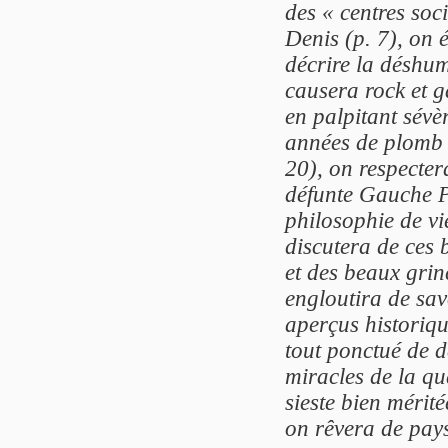
des « centres soc
Denis (p. 7), on 
décrire la déshum
causera rock et ga
en palpitant sévèr
années de plomb (
20), on respectera
défunte Gauche Pr
philosophie de vi
discutera de ces 
et des beaux grin
engloutira de sav
aperçus historique
tout ponctué de d
miracles de la q
sieste bien mérit
on rêvera de pays