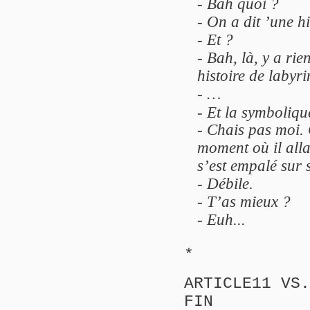
- Bah quoi ?
- On a dit ’une hi
- Et ?
- Bah, là, y a rie
histoire de labyri
- …
- Et la symboliqu
- Chais pas moi. 
moment où il allai
s’est empalé sur 
- Débile.
- T’as mieux ?
- Euh...
*
ARTICLE11 VS.
FIN