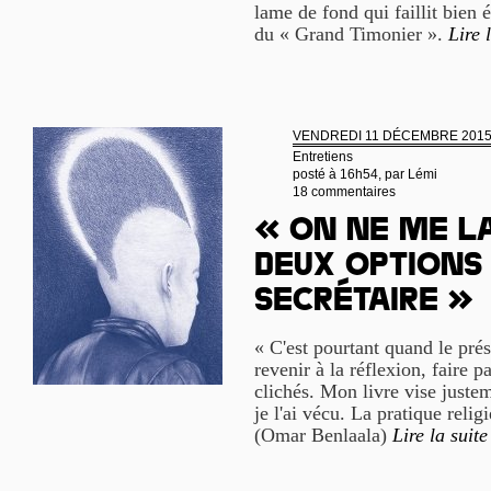
lame de fond qui faillit bien
du « Grand Timonier ».
Lire 
VENDREDI 11 DÉCEMBRE 201
Entretiens
posté à 16h54, par
Lémi
18 commentaires
« On ne me la
deux options 
secrétaire »
« C'est pourtant quand le prés
revenir à la réflexion, faire p
clichés. Mon livre vise justem
je l'ai vécu. La pratique relig
(Omar Benlaala)
Lire la suite