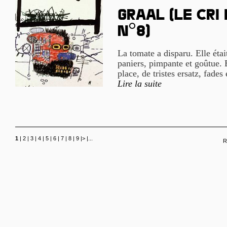
Graal (le cri
n°8)
La tomate a disparu. Elle étai
paniers, pimpante et goûtue. E
place, de tristes ersatz, fades 
Lire la suite
1
|
2
|
3
|
4
|
5
|
6
|
7
|
8
|
9
|
>
|
...
R