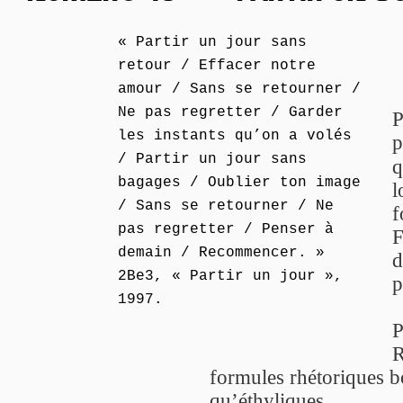
« Partir un jour sans
retour / Effacer notre
amour / Sans se retourner /
Ne pas regretter / Garder
P
les instants qu’on a volés
p
/ Partir un jour sans
q
bagages / Oublier ton image
l
/ Sans se retourner / Ne
f
pas regretter / Penser à
F
demain / Recommencer. »
d
2Be3, « Partir un jour »,
p
1997.
P
R
formules rhétoriques bo
qu’éthyliques.