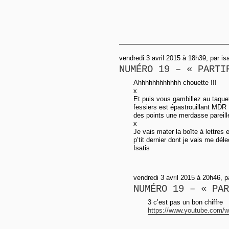
vendredi 3 avril 2015 à 18h39, par isa
NUMÉRO 19 – « PARTI
Ahhhhhhhhhhhh chouette !!!
x
Et puis vous gambillez au taquet
fessiers est épastrouillant MDR 
des points une merdasse pareill
x
Je vais mater la boîte à lettres
p’tit dernier dont je vais me déle
Isatis
vendredi 3 avril 2015 à 20h46, p
NUMÉRO 19 – « PAR
3 c’est pas un bon chiffre
https://www.youtube.com/w