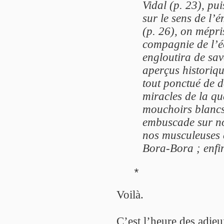
Vidal (p. 23), pu
sur le sens de l’
(p. 26), on mépri
compagnie de l’éc
engloutira de sav
aperçus historique
tout ponctué de d
miracles de la q
mouchoirs blancs
embuscade sur no
nos musculeuses é
Bora-Bora ; enfin
*
Voilà.
C’est l’heure des adie